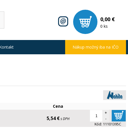
0,00 €
0 ks
Kontakt
Nákup možný iba na IČO
Cena
+
5,54 €
-
s DPH
Kód:
11101395C