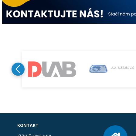
KONTAKT
KVANT spol. s r.o.