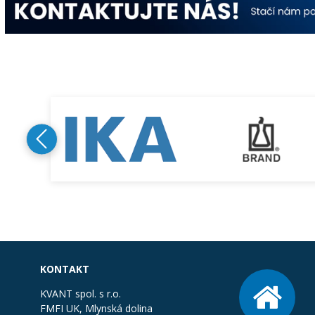
KONTAKT
KVANT spol. s r.o.
FMFI UK, Mlynská dolina