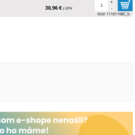
+
30,96 €
-
s DPH
Kód:
11101198C_b