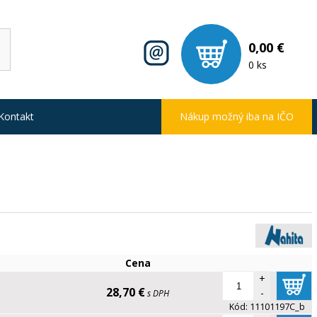
0,00 €
0 ks
Kontakt
Nákup možný iba na IČO
Cena
+
28,70 €
-
s DPH
Kód:
11101197C_b