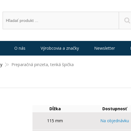
O nás
Výrobcovia a značky
Newsletter
ty
Preparačná pinzeta, tenká špička
Dĺžka
Dostupnosť
115 mm
Na objednávku