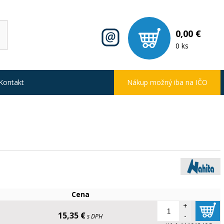
0,00 €
0 ks
Kontakt
Nákup možný iba na IČO
Cena
+
15,35 €
-
s DPH