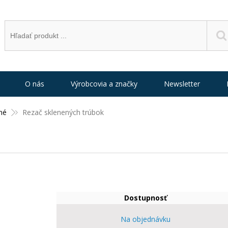
O nás
Výrobcovia a značky
Newsletter
né
Rezač sklenených trúbok
Dostupnosť
Na objednávku