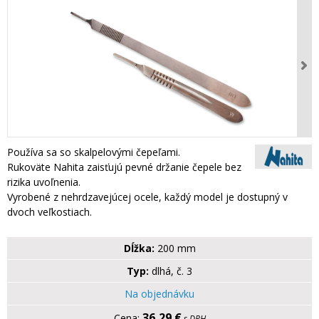
Používa sa so skalpelovými čepeľami.
Rukoväte Nahita zaisťujú pevné držanie čepele bez
rizika uvoľnenia.
Vyrobené z nehrdzavejúcej ocele, každý model je dostupný v
dvoch veľkostiach.
Dĺžka:
200 mm
Typ:
dlhá, č. 3
Na objednávku
36,29 €
s DPH