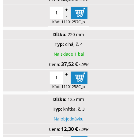
+
-
Kód:
11101257C_b
Dĺžka:
220 mm
Typ:
dlhá, č. 4
Na sklade 1 bal
37,52 €
s DPH
+
-
Kód:
11101258C_b
Dĺžka:
125 mm
Typ:
krátka, č. 3
Na objednávku
12,30 €
s DPH