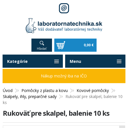
0,00 €
Hľadať
Kategórie
Menu
Nákup možný iba na IČO
Úvod
Pomôcky z plastu a kovu
Kovové pomôcky
Skalpely, ihly, preparčné sady
Rukoväť pre skalpel, balenie 10
ks
Rukoväť pre skalpel, balenie 10 ks