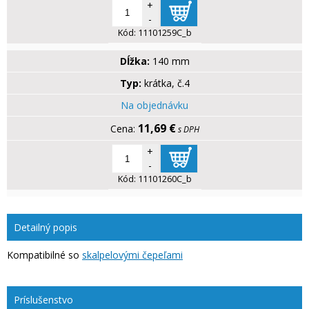
+
-
Kód:
11101259C_b
Dĺžka:
140 mm
Typ:
krátka, č.4
Na objednávku
11,69 €
s DPH
+
-
Kód:
11101260C_b
Detailný popis
Kompatibilné so
skalpelovými čepeľami