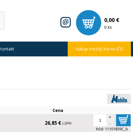
0,00 €
0 ks
Kontakt
Nákup možný iba na IČO
Cena
+
26,85 €
-
s DPH
Kód:
11101839C_b