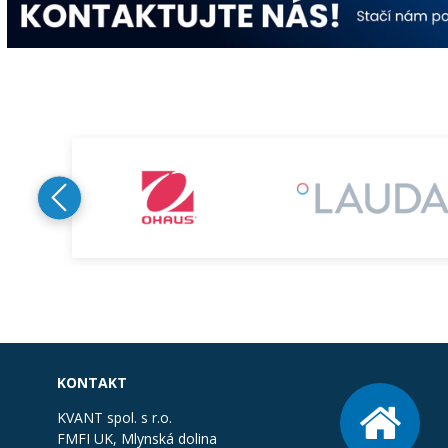
KONTAKT
KVANT spol. s r.o.
FMFI UK, Mlynská dolina