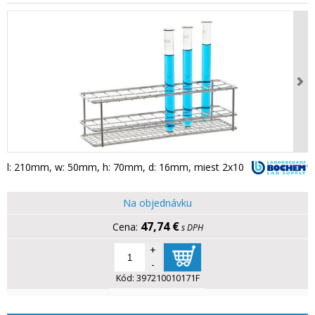
l: 210mm, w: 50mm, h: 70mm, d: 16mm, miest 2x10
Na objednávku
47,74 €
s DPH
+
-
Kód:
397210010171F