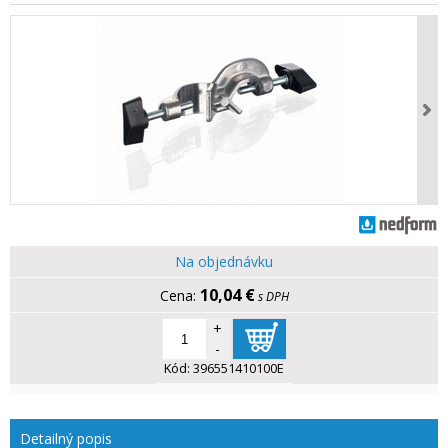
Na objednávku
10,04 €
s DPH
+
-
Kód:
396551410100E
Detailný popis