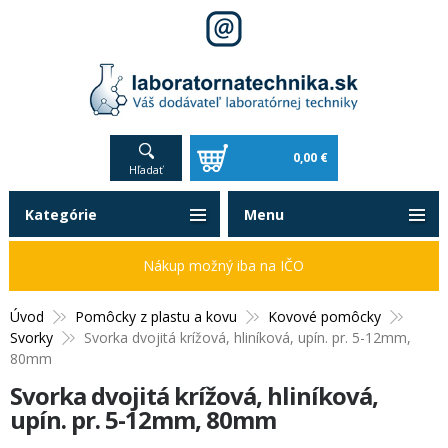
0,00 €
Hľadať
Kategórie
Menu
Nákup možný iba na IČO
Úvod
Pomôcky z plastu a kovu
Kovové pomôcky
Svorky
Svorka dvojitá krížová, hliníková, upín. pr. 5-12mm,
80mm
Svorka dvojitá krížová, hliníková,
upín. pr. 5-12mm, 80mm