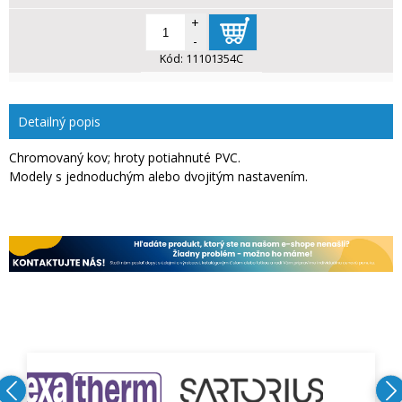
+
-
Kód:
11101354C
Detailný popis
Chromovaný kov; hroty potiahnuté PVC.
Modely s jednoduchým alebo dvojitým nastavením.