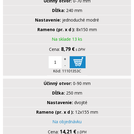
Účinný otvor:
0-70 mm
Dĺžka:
240 mm
Nastavenie:
jednoduché modré
Rameno (pr. x d ):
8x150 mm
Na sklade 13 ks
8,79 €
s DPH
+
-
Kód:
11101353C
Účinný otvor:
0-90 mm
Dĺžka:
250 mm
Nastavenie:
dvojité
Rameno (pr. x d ):
12x155 mm
Na objednávku
14,21 €
s DPH