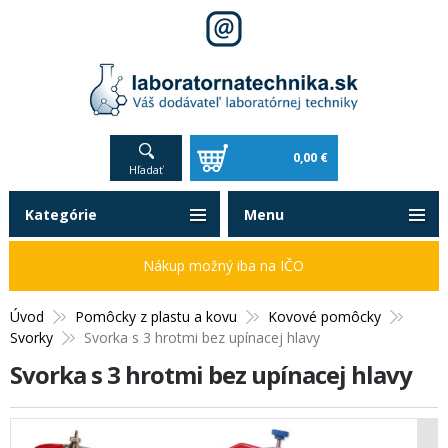
0,00 €
Hľadať
Kategórie
Menu
Nákup možný iba na IČO
Úvod
Pomôcky z plastu a kovu
Kovové pomôcky
Svorky
Svorka s 3 hrotmi bez upínacej hlavy
Svorka s 3 hrotmi bez upínacej hlavy