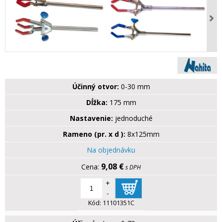
Účinný otvor:
0-30 mm
Dĺžka:
175 mm
Nastavenie:
jednoduché
Rameno (pr. x d ):
8x125mm
Na objednávku
9,08 €
s DPH
+
-
Kód:
11101351C