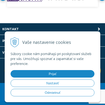
KONTAKT
INFOLINKA
Vaše nastavenie cookies
VŠETKO O NÁKUPE
Súbory cookie nám pomáhajú pri poskytovaní služieb
pre vás. Umožňujú spoznať a zapamätať si vaše
preferencie.
Prijať
Nastaviť
© 2026 Laboratornatechnika.sk •
Created
&
e-shop Pohoda
Odmietnuť
connector
by
NextCom s.r.o.