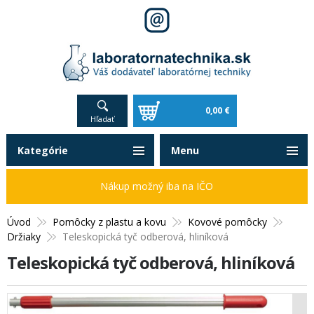
0,00 €
Hľadať
Kategórie
Menu
Nákup možný iba na IČO
Úvod
Pomôcky z plastu a kovu
Kovové pomôcky
Držiaky
Teleskopická tyč odberová, hliníková
Teleskopická tyč odberová, hliníková