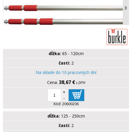
dĺžka:
65 - 120cm
časti:
2
Na sklade do 10 pracovných dní
38,67 €
s DPH
+
-
Kód:
20600206
dĺžka:
125 - 250cm
časti:
2