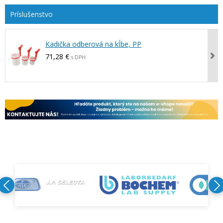
Kadička odberová na kĺbe, PP
71,28 €
s DPH