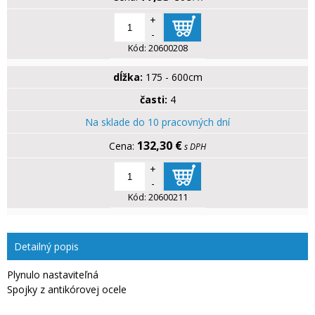
+
-
Kód:
20600208
dĺžka:
175 - 600cm
časti:
4
Na sklade do 10 pracovných dní
132,30 €
s DPH
+
-
Kód:
20600211
Detailný popis
Plynulo nastaviteľná
Spojky z antikórovej ocele