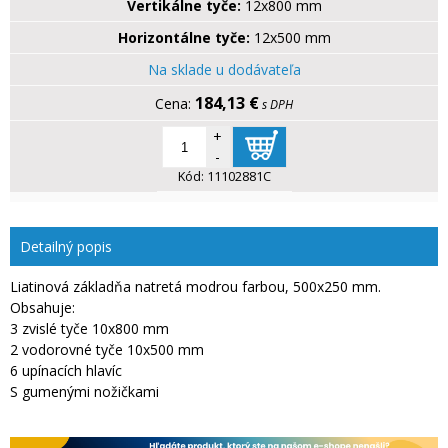
Vertikálne tyče:
12x800 mm
Horizontálne tyče:
12x500 mm
Na sklade u dodávateľa
184,13 €
s DPH
+
-
Kód:
11102881C
Detailný popis
Liatinová základňa natretá modrou farbou, 500x250 mm.
Obsahuje:
3 zvislé tyče 10x800 mm
2 vodorovné tyče 10x500 mm
6 upínacích hlavíc
S gumenými nožičkami