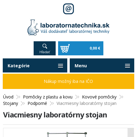
0,00 €
Hľadať
Kategórie
Menu
Nákup možný iba na IČO
Úvod
Pomôcky z plastu a kovu
Kovové pomôcky
Stojany
Podporné
Viacmiesny laboratórny stojan
Viacmiesny laboratórny stojan