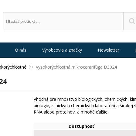
O nás
Výrobcovia a značky
Newsletter
okorýchlostné
Vysokorýchlostná mikrocentrifúga D3024
24
Vhodná pre množstvo biologických, chemických, klin
biológie, klinických chemických laboratórií a širokej 
RNA alebo proteínov, a mnohé ďalšie.
Dostupnosť