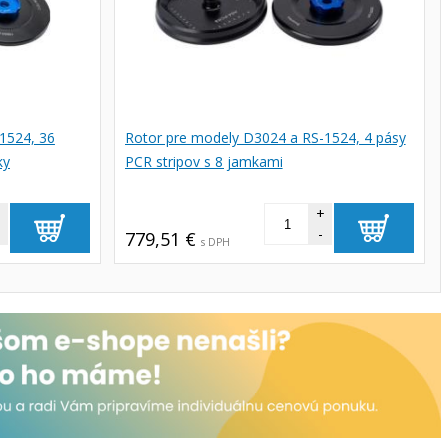
1524, 36
Rotor pre modely D3024 a RS-1524, 4 pásy
ky
PCR stripov s 8 jamkami
+
+
-
779,51 €
s DPH