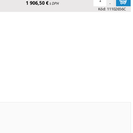
1 906,50 €
-
s DPH
Kód:
11102656C