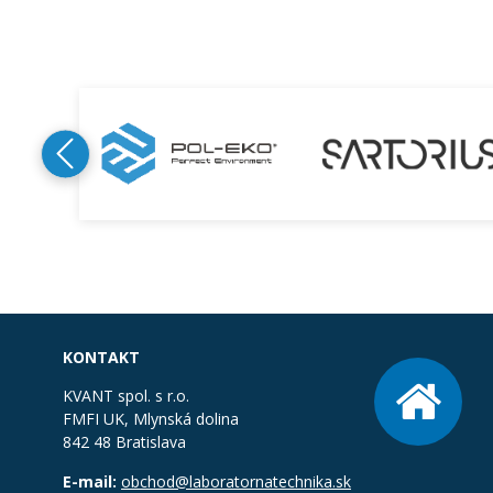
KONTAKT
KVANT spol. s r.o.
FMFI UK, Mlynská dolina
842 48 Bratislava
E-mail:
obchod@laboratornatechnika.sk