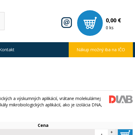
0,00 €
0 ks
Kontakt
Nákup možný iba na IČO
ických a výskumných aplikácií, vrátane molekulárnej
škály mikrobiologických aplikácií, ako je izolácia DNA,
Cena
+