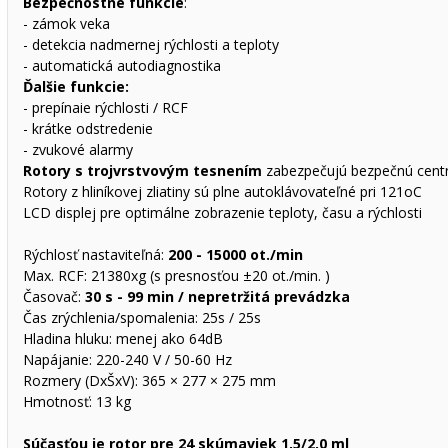
Bezpečnostné funkcie
:
- zámok veka
- detekcia nadmernej rýchlosti a teploty
- automatická autodiagnostika
Ďalšie funkcie:
- prepínaie rýchlosti / RCF
- krátke odstredenie
- zvukové alarmy
Rotory s trojvrstvovým tesnením
zabezpečujú bezpečnú centri
Rotory z hliníkovej zliatiny sú plne autoklávovateľné pri 121oC
LCD displej pre optimálne zobrazenie teploty, času a rýchlosti
Rýchlosť nastaviteľná:
200 - 15000 ot./min
Max. RCF: 21380xg (s presnosťou ±20 ot./min. )
Časovač:
30 s - 99 min / nepretržitá prevádzka
Čas zrýchlenia/spomalenia: 25s / 25s
Hladina hluku: menej ako 64dB
Napájanie: 220-240 V / 50-60 Hz
Rozmery (DxŠxV): 365 × 277 × 275 mm
Hmotnosť: 13 kg
Súčasťou je rotor pre 24 skúmaviek 1,5/2,0 ml