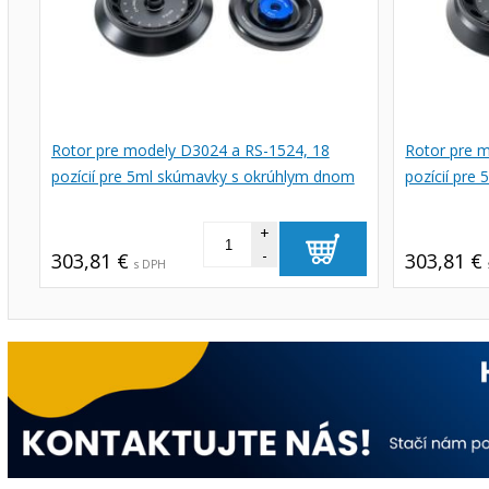
Rotor pre modely D3024 a RS-1524, 18
Rotor pre 
pozícií pre 5ml skúmavky s okrúhlym dnom
pozícií pre
+
-
303,81 €
303,81 €
s DPH