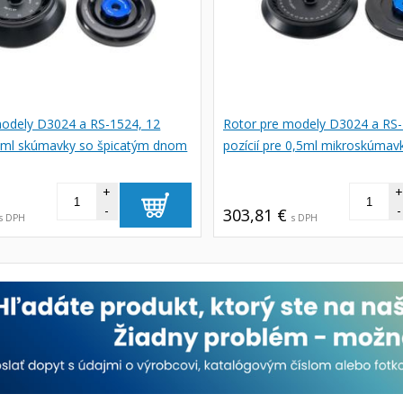
modely D3024 a RS-1524, 12
Rotor pre modely D3024 a RS-
 5ml skúmavky so špicatým dnom
pozícií pre 0,5ml mikroskúmav
+
-
-
303,81 €
s DPH
s DPH