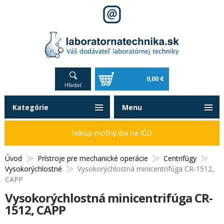
0,00 €
Hľadať
Kategórie
Menu
Nákup možný iba na IČO
Úvod
Prístroje pre mechanické operácie
Centrifúgy
Vysokorýchlostné
Vysokorýchlostná minicentrifúga CR-1512,
CAPP
Vysokorýchlostná minicentrifúga CR-
1512, CAPP