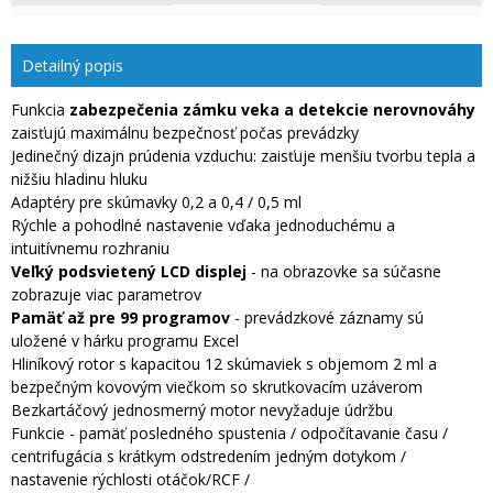
Detailný popis
Funkcia
zabezpečenia zámku veka a detekcie nerovnováhy
zaisťujú maximálnu bezpečnosť počas prevádzky
Jedinečný dizajn prúdenia vzduchu: zaisťuje menšiu tvorbu tepla a
nižšiu hladinu hluku
Adaptéry pre skúmavky 0,2 a 0,4 / 0,5 ml
Rýchle a pohodlné nastavenie vďaka jednoduchému a
intuitívnemu rozhraniu
Veľký podsvietený LCD displej
- na obrazovke sa súčasne
zobrazuje viac parametrov
Pamäť až pre 99 programov
- prevádzkové záznamy sú
uložené v hárku programu Excel
Hliníkový rotor s kapacitou 12 skúmaviek s objemom 2 ml a
bezpečným kovovým viečkom so skrutkovacím uzáverom
Bezkartáčový jednosmerný motor nevyžaduje údržbu
Funkcie - pamäť posledného spustenia / odpočítavanie času /
centrifugácia s krátkym odstredením jedným dotykom /
nastavenie rýchlosti otáčok/RCF /