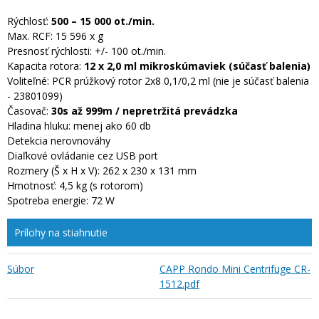
Rýchlosť:
500 – 15 000 ot./min.
Max. RCF: 15 596 x g
Presnosť rýchlosti: +/- 100 ot./min.
Kapacita rotora:
12 x 2,0 ml mikroskúmaviek (súčasť balenia)
Voliteľné: PCR prúžkový rotor 2x8 0,1/0,2 ml (nie je súčasť balenia
- 23801099)
Časovač:
30s až 999m / nepretržitá prevádzka
Hladina hluku: menej ako 60 db
Detekcia nerovnováhy
Diaľkové ovládanie cez USB port
Rozmery (Š x H x V): 262 x 230 x 131 mm
Hmotnosť: 4,5 kg (s rotorom)
Spotreba energie: 72 W
Prílohy na stiahnutie
Súbor
CAPP Rondo Mini Centrifuge CR-
1512.pdf