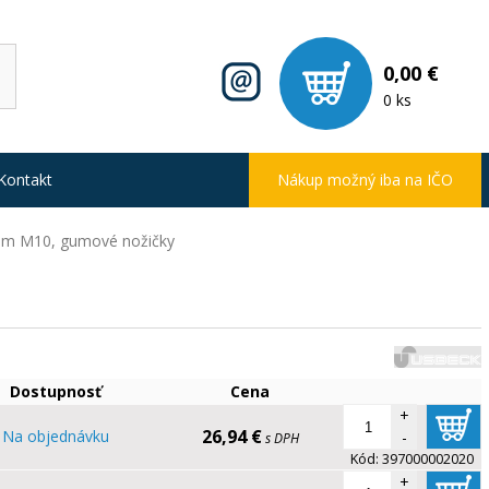
0,00 €
0 ks
Kontakt
Nákup možný iba na IČO
itom M10, gumové nožičky
Dostupnosť
Cena
+
26,94 €
Na objednávku
-
s DPH
Kód:
397000002020
+