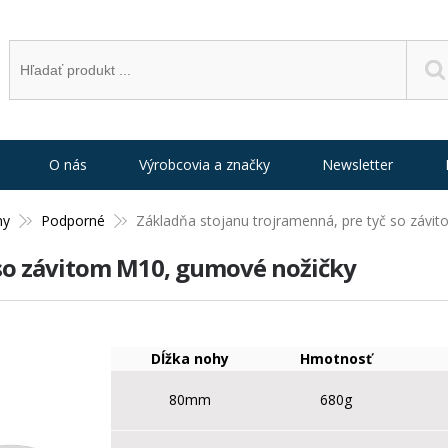
O nás
Výrobcovia a značky
Newsletter
ny
Podporné
Základňa stojanu trojramenná, pre tyč so záv
 so závitom M10, gumové nožičky
Dĺžka nohy
Hmotnosť
80mm
680g