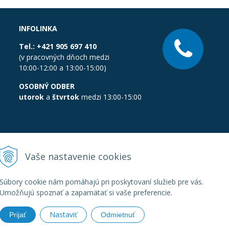
INFOLINKA
Tel.:
+421 905 697 410
(v pracovných dňoch medzi
10:00-12:00 a 13:00-15:00)
OSOBNÝ ODBER
utorok
a
štvrtok
medzi 13:00-15:00
Vaše nastavenie cookies
Súbory cookie nám pomáhajú pri poskytovaní služieb pre vás.
Umožňujú spoznať a zapamätať si vaše preferencie.
Nastaviť
Prijať
Odmietnuť
boratornatechnika.sk •
Created
&
e-shop Pohoda connector
by
Next