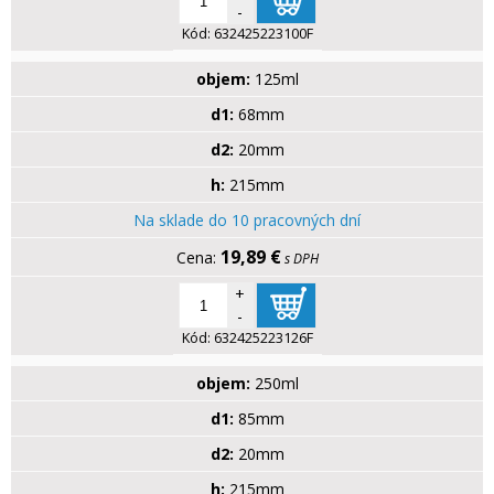
-
Kód:
632425223100F
objem:
125ml
d1:
68mm
d2:
20mm
h:
215mm
Na sklade do 10 pracovných dní
19,89 €
s DPH
+
-
Kód:
632425223126F
objem:
250ml
d1:
85mm
d2:
20mm
h:
215mm