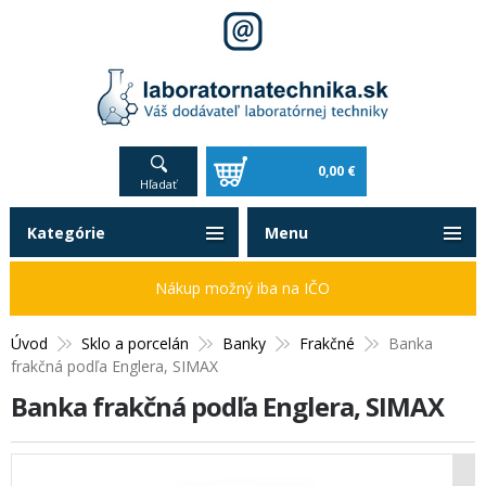
0,00 €
Hľadať
Kategórie
Menu
Nákup možný iba na IČO
Úvod
Sklo a porcelán
Banky
Frakčné
Banka
frakčná podľa Englera, SIMAX
Banka frakčná podľa Englera, SIMAX