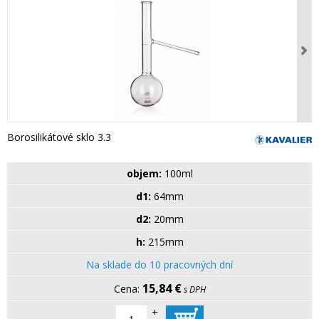
Borosilikátové sklo 3.3
objem:
100ml
d1:
64mm
d2:
20mm
h:
215mm
Na sklade do 10 pracovných dní
15,84 €
s DPH
+