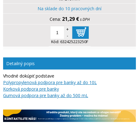
Na sklade do 10 pracovných dní
21,29 €
s DPH
+
-
Kód:
632425223250F
Detailný popis
Vhodné dokúpiť podstave
Polypropylenová podpora pre banky až do 10L
Korková podpora pre banky
Gumová podpora pre banky až do 500 mL