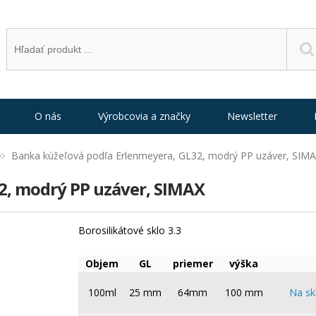
O nás
Výrobcovia a značky
Newsletter
Banka kúžeľová podľa Erlenmeyera, GL32, modrý PP uzáver, SIM
2, modrý PP uzáver, SIMAX
Borosilikátové sklo 3.3
Objem
GL
priemer
výška
100ml
25 mm
64mm
100 mm
Na sk