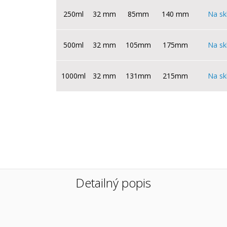
250ml
32 mm
85mm
140 mm
Na sk
500ml
32 mm
105mm
175mm
Na sk
1000ml
32 mm
131mm
215mm
Na sk
Detailný popis