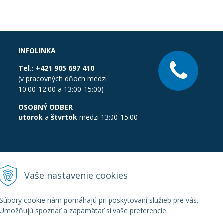
INFOLINKA
Tel.:
+421 905 697 410
(v pracovných dňoch medzi
10:00-12:00 a 13:00-15:00)
OSOBNÝ ODBER
utorok
a
štvrtok
medzi 13:00-15:00
Vaše nastavenie cookies
Súbory cookie nám pomáhajú pri poskytovaní služieb pre vás.
Umožňujú spoznať a zapamätať si vaše preferencie.