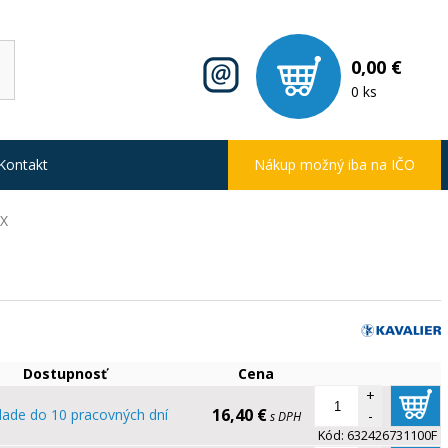
0,00 €
0 ks
Kontakt
Nákup možný iba na IČO
AX
Dostupnosť
Cena
+
16,40 €
lade do 10 pracovných dní
-
s DPH
Kód:
632426731100F