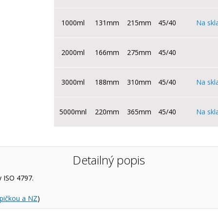
1000ml
131mm
215mm
45/40
Na skl
2000ml
166mm
275mm
45/40
3000ml
188mm
310mm
45/40
Na skl
5000mnl
220mm
365mm
45/40
Na skl
Detailný popis
 ISO 4797.
špičkou a NZ
)