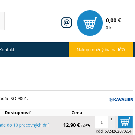
0,00 €
0 ks
Kontakt
Nákup možný iba na IČO
podľa ISO 9001.
Dostupnosť
Cena
+
12,90 €
ade do 10 pracovných dní
-
s DPH
Kód:
632426207025F