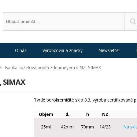
O nás
Výrobcovia a značky
Newsletter
Banka kúžeľová podľa Erlenmeyera s NZ, SIMAX
, SIMAX
Tvrdé borokremičité sklo 3.3, výroba certifikovaná 
Objem
d.
h
NZ
25ml
42mm
70mm
14/23
Na skl