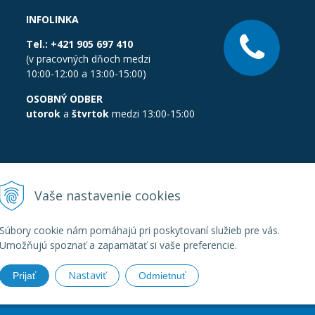
INFOLINKA
Tel.:
+421 905 697 410
(v pracovných dňoch medzi
10:00-12:00 a 13:00-15:00)
OSOBNÝ ODBER
utorok
a
štvrtok
medzi 13:00-15:00
Vaše nastavenie cookies
Súbory cookie nám pomáhajú pri poskytovaní služieb pre vás.
Umožňujú spoznať a zapamätať si vaše preferencie.
Nastaviť
Prijať
Odmietnuť
boratornatechnika.sk •
Created
&
e-shop Pohoda connector
by
Next