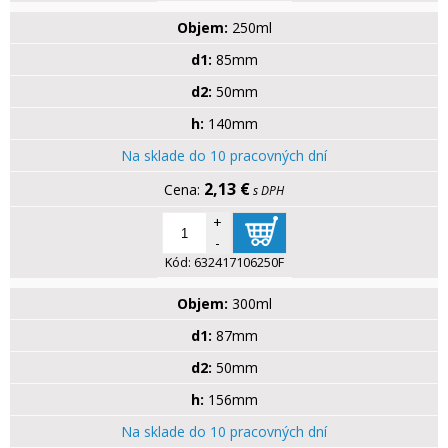
Objem:
250ml
d1:
85mm
d2:
50mm
h:
140mm
Na sklade do 10 pracovných dní
2,13 €
s DPH
+
-
Kód:
632417106250F
Objem:
300ml
d1:
87mm
d2:
50mm
h:
156mm
Na sklade do 10 pracovných dní