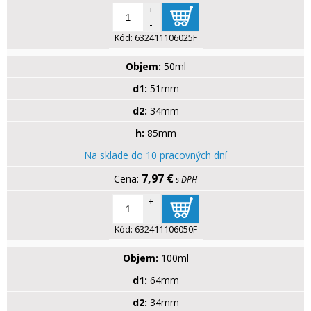
+
-
Kód:
632411106025F
Objem:
50ml
d1:
51mm
d2:
34mm
h:
85mm
Na sklade do 10 pracovných dní
7,97 €
s DPH
+
-
Kód:
632411106050F
Objem:
100ml
d1:
64mm
d2:
34mm