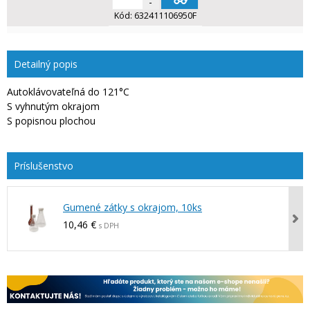
-
Kód:
632411106950F
Detailný popis
Autoklávovateľná do 121°C
S vyhnutým okrajom
S popisnou plochou
Gumené zátky s okrajom, 10ks
10,46 €
s DPH