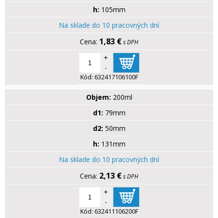
h:
105mm
Na sklade do 10 pracovných dní
1,83 €
s DPH
+
-
Kód:
632417106100F
Objem:
200ml
d1:
79mm
d2:
50mm
h:
131mm
Na sklade do 10 pracovných dní
2,13 €
s DPH
+
-
Kód:
632411106200F