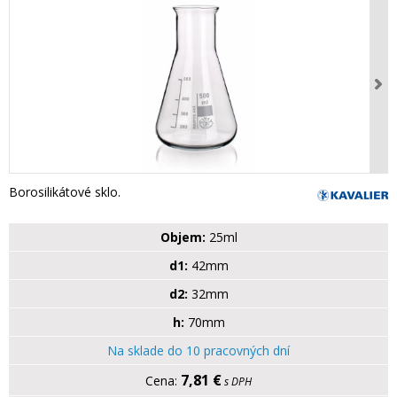
Borosilikátové sklo.
Objem:
25ml
d1:
42mm
d2:
32mm
h:
70mm
Na sklade do 10 pracovných dní
7,81 €
s DPH