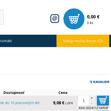
0,00 €
0 ks
Kontakt
Nákup možný iba na IČO
Dostupnosť
Cena
+
9,08 €
ade do 10 pracovných dní
-
s DPH
Kód:
632411210050F