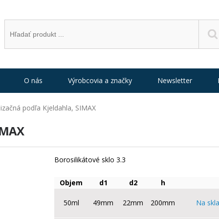
O nás
Výrobcovia a značky
Newsletter
izačná podľa Kjeldahla, SIMAX
SIMAX
Borosilikátové sklo 3.3
Objem
d1
d2
h
50ml
49mm
22mm
200mm
Na skl