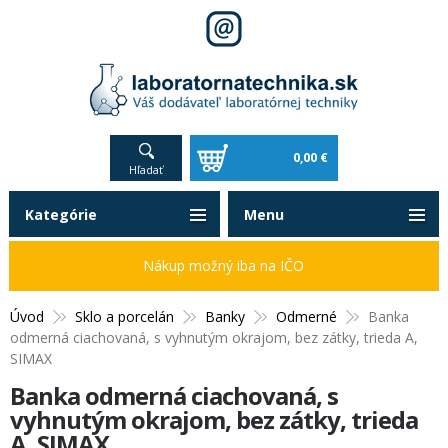
0,00 €
Hľadať
Kategórie
Menu
Nákup možný iba na IČO
Úvod
Sklo a porcelán
Banky
Odmerné
Banka
odmerná ciachovaná, s vyhnutým okrajom, bez zátky, trieda A,
SIMAX
Banka odmerná ciachovaná, s
vyhnutým okrajom, bez zátky, trieda
A, SIMAX