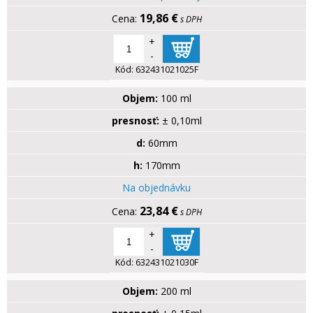
19,86 €
s DPH
+
-
Kód:
632431021025F
Objem:
100 ml
presnosť:
± 0,10ml
d:
60mm
h:
170mm
Na objednávku
23,84 €
s DPH
+
-
Kód:
632431021030F
Objem:
200 ml