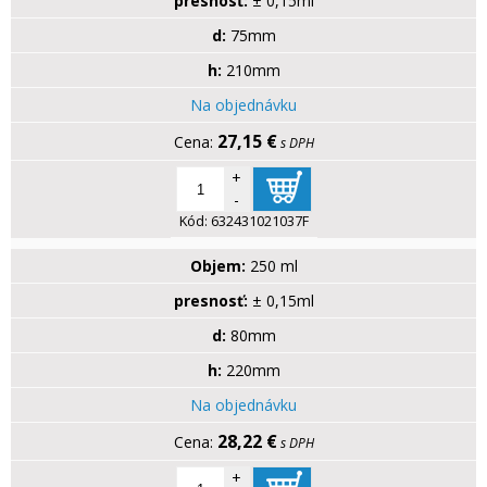
presnosť:
± 0,15ml
d:
75mm
h:
210mm
Na objednávku
27,15 €
s DPH
+
-
Kód:
632431021037F
Objem:
250 ml
presnosť:
± 0,15ml
d:
80mm
h:
220mm
Na objednávku
28,22 €
s DPH
+