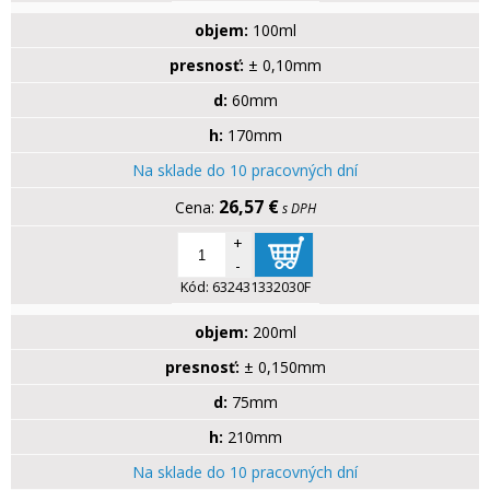
objem:
100ml
presnosť:
± 0,10mm
d:
60mm
h:
170mm
Na sklade do 10 pracovných dní
26,57 €
s DPH
+
-
Kód:
632431332030F
objem:
200ml
presnosť:
± 0,150mm
d:
75mm
h:
210mm
Na sklade do 10 pracovných dní