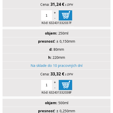
31,24 €
s DPH
+
-
Kód:
632431332037F
objem:
250ml
presnosť:
± 0,150mm
d:
80mm
h:
220mm
Na sklade do 10 pracovných dní
33,32 €
s DPH
+
-
Kód:
632431332038F
objem:
500ml
presnosť:
± 0,250mm