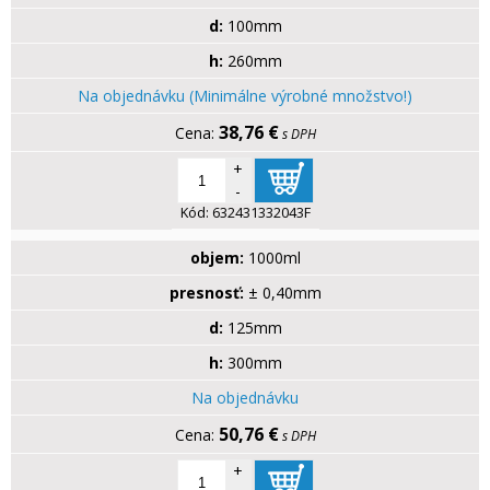
d:
100mm
h:
260mm
Na objednávku (Minimálne výrobné množstvo!)
38,76 €
s DPH
+
-
Kód:
632431332043F
objem:
1000ml
presnosť:
± 0,40mm
d:
125mm
h:
300mm
Na objednávku
50,76 €
s DPH
+