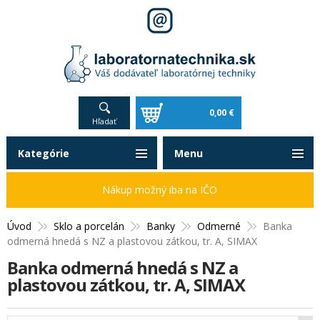
0,00 €
Hľadať
Kategórie
Menu
Nákup možný iba na IČO
Úvod
Sklo a porcelán
Banky
Odmerné
Banka
odmerná hnedá s NZ a plastovou zátkou, tr. A, SIMAX
Banka odmerná hnedá s NZ a
plastovou zátkou, tr. A, SIMAX