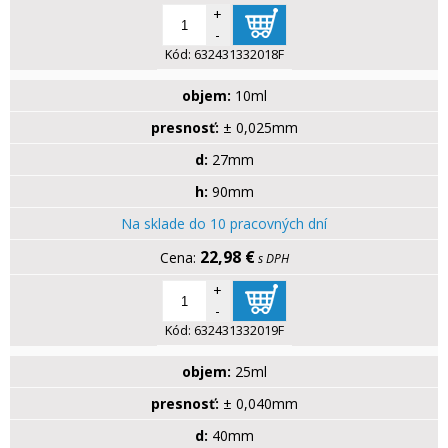
+
-
Kód:
632431332018F
objem:
10ml
presnosť:
± 0,025mm
d:
27mm
h:
90mm
Na sklade do 10 pracovných dní
22,98 €
s DPH
+
-
Kód:
632431332019F
objem:
25ml
presnosť:
± 0,040mm
d:
40mm