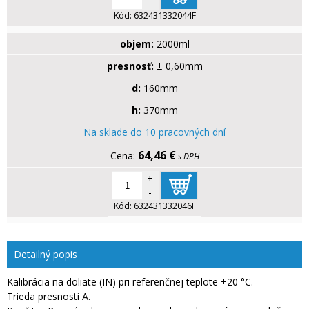
-
Kód:
632431332044F
objem:
2000ml
presnosť:
± 0,60mm
d:
160mm
h:
370mm
Na sklade do 10 pracovných dní
64,46 €
s DPH
+
-
Kód:
632431332046F
Detailný popis
Kalibrácia na doliate (IN) pri referenčnej teplote +20 °C.
Trieda presnosti A.