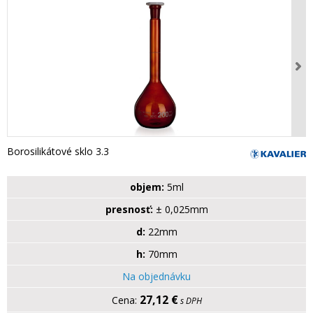
Borosilikátové sklo 3.3
objem:
5ml
presnosť:
± 0,025mm
d:
22mm
h:
70mm
Na objednávku
27,12 €
s DPH