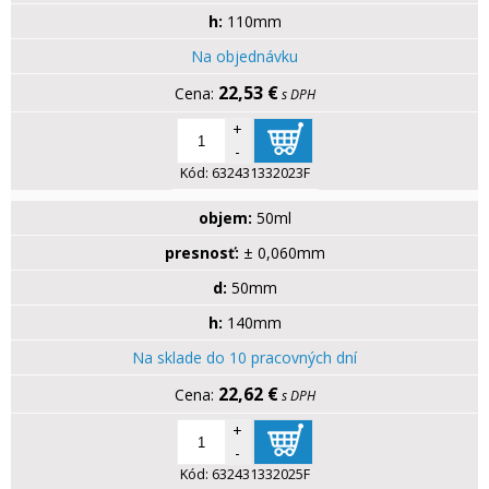
h:
110mm
Na objednávku
22,53 €
s DPH
+
-
Kód:
632431332023F
objem:
50ml
presnosť:
± 0,060mm
d:
50mm
h:
140mm
Na sklade do 10 pracovných dní
22,62 €
s DPH
+
-
Kód:
632431332025F