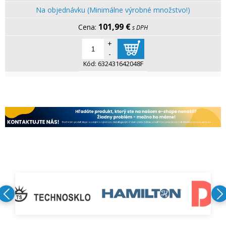
Na objednávku (Minimálne výrobné množstvo!)
101,99 €
s DPH
+
-
Kód:
632431642048F