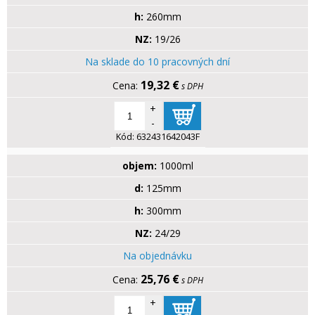
h:
260mm
NZ:
19/26
Na sklade do 10 pracovných dní
19,32 €
s DPH
+
-
Kód:
632431642043F
objem:
1000ml
d:
125mm
h:
300mm
NZ:
24/29
Na objednávku
25,76 €
s DPH
+