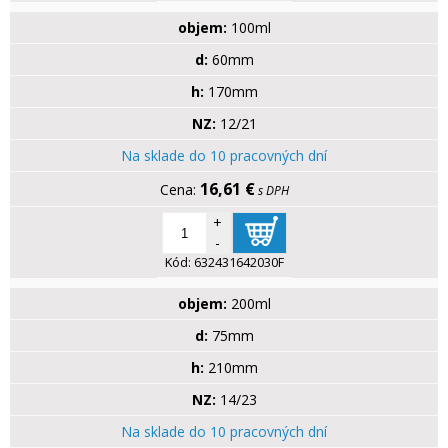
objem:
100ml
d:
60mm
h:
170mm
NZ:
12/21
Na sklade do 10 pracovných dní
16,61 €
s DPH
+
-
Kód:
632431642030F
objem:
200ml
d:
75mm
h:
210mm
NZ:
14/23
Na sklade do 10 pracovných dní