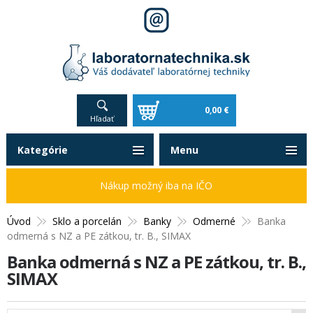
0,00 €
Hľadať
Kategórie
Menu
Nákup možný iba na IČO
Úvod
Sklo a porcelán
Banky
Odmerné
Banka
odmerná s NZ a PE zátkou, tr. B., SIMAX
Banka odmerná s NZ a PE zátkou, tr. B.,
SIMAX