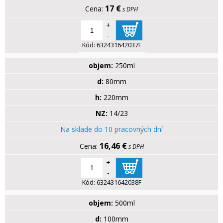
17 €
s DPH
+
-
Kód:
632431642037F
objem:
250ml
d:
80mm
h:
220mm
NZ:
14/23
Na sklade do 10 pracovných dní
16,46 €
s DPH
+
-
Kód:
632431642038F
objem:
500ml
d:
100mm