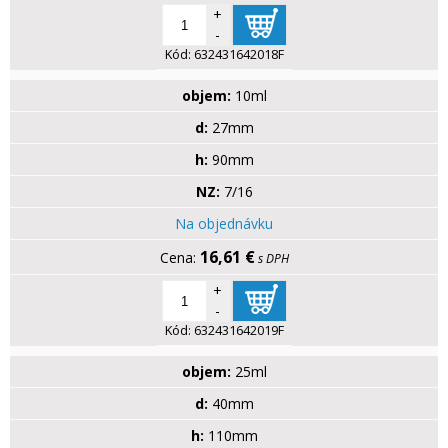
+
-
Kód:
632431642018F
objem:
10ml
d:
27mm
h:
90mm
NZ:
7/16
Na objednávku
16,61 €
s DPH
+
-
Kód:
632431642019F
objem:
25ml
d:
40mm
h:
110mm