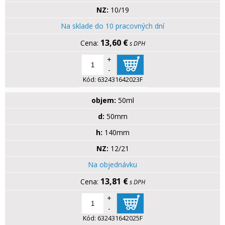
NZ:
10/19
Na sklade do 10 pracovných dní
13,60 €
s DPH
+
-
Kód:
632431642023F
objem:
50ml
d:
50mm
h:
140mm
NZ:
12/21
Na objednávku
13,81 €
s DPH
+
-
Kód:
632431642025F