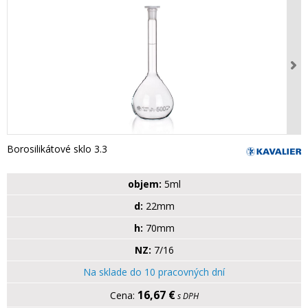
Borosilikátové sklo 3.3
objem:
5ml
d:
22mm
h:
70mm
NZ:
7/16
Na sklade do 10 pracovných dní
16,67 €
s DPH