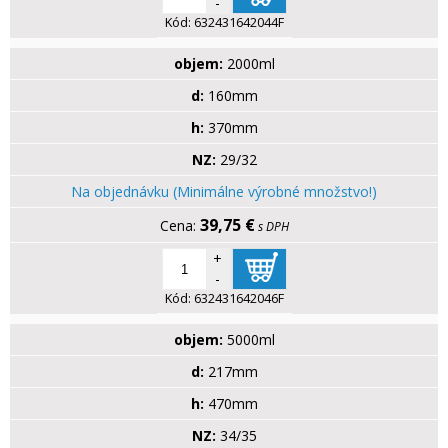
-
Kód:
632431642044F
objem:
2000ml
d:
160mm
h:
370mm
NZ:
29/32
Na objednávku (Minimálne výrobné množstvo!)
39,75 €
s DPH
+
-
Kód:
632431642046F
objem:
5000ml
d:
217mm
h:
470mm
NZ:
34/35