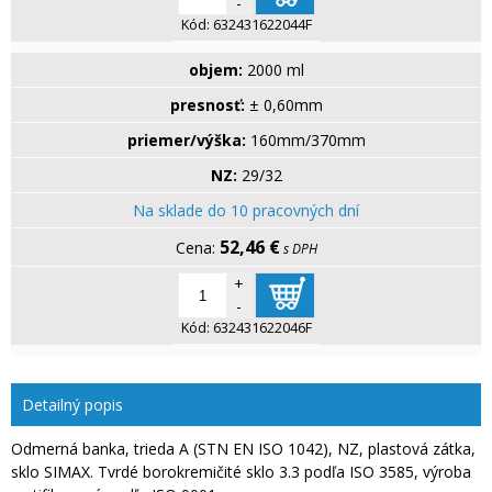
-
Kód:
632431622044F
objem:
2000 ml
presnosť:
± 0,60mm
priemer/výška:
160mm/370mm
NZ:
29/32
Na sklade do 10 pracovných dní
52,46 €
s DPH
+
-
Kód:
632431622046F
Detailný popis
Odmerná banka, trieda A (STN EN ISO 1042), NZ, plastová zátka,
sklo SIMAX. Tvrdé borokremičité sklo 3.3 podľa ISO 3585, výroba