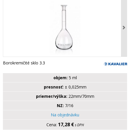
Borokremičité sklo 3.3
objem:
5 ml
presnosť:
± 0,025mm
priemer/výška:
22mm/70mm
NZ:
7/16
Na objednávku
17,28 €
s DPH