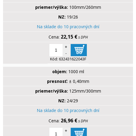
priemer/výška:
100mm/260mm
NZ:
19/26
Na sklade do 10 pracovných dní
22,15 €
s DPH
+
-
Kód:
632431622043F
objem:
1000 ml
presnosť:
± 0,40mm
priemer/výška:
125mm/300mm
NZ:
24/29
Na sklade do 10 pracovných dní
26,96 €
s DPH
+