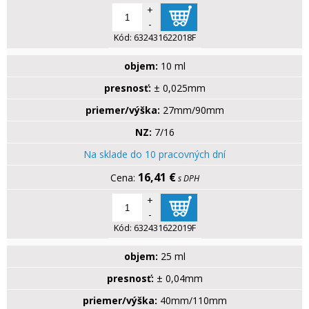
+
-
Kód:
632431622018F
objem:
10 ml
presnosť:
± 0,025mm
priemer/výška:
27mm/90mm
NZ:
7/16
Na sklade do 10 pracovných dní
16,41 €
s DPH
+
-
Kód:
632431622019F
objem:
25 ml
presnosť:
± 0,04mm
priemer/výška:
40mm/110mm