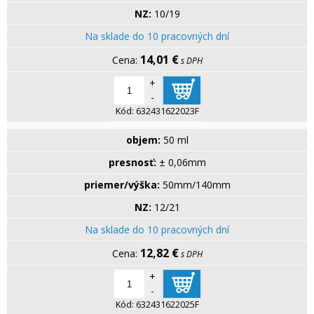
NZ:
10/19
Na sklade do 10 pracovných dní
14,01 €
s DPH
+
-
Kód:
632431622023F
objem:
50 ml
presnosť:
± 0,06mm
priemer/výška:
50mm/140mm
NZ:
12/21
Na sklade do 10 pracovných dní
12,82 €
s DPH
+
-
Kód:
632431622025F