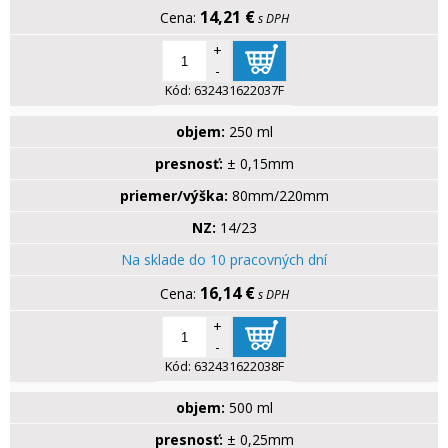
14,21 €
s DPH
+
-
Kód:
632431622037F
objem:
250 ml
presnosť:
± 0,15mm
priemer/výška:
80mm/220mm
NZ:
14/23
Na sklade do 10 pracovných dní
16,14 €
s DPH
+
-
Kód:
632431622038F
objem:
500 ml
presnosť:
± 0,25mm