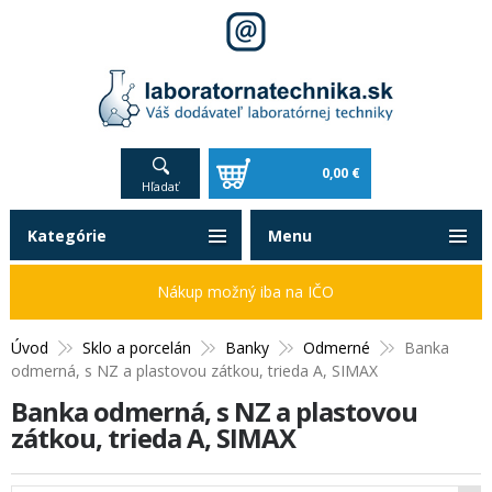
0,00 €
Hľadať
Kategórie
Menu
Nákup možný iba na IČO
Úvod
Sklo a porcelán
Banky
Odmerné
Banka
odmerná, s NZ a plastovou zátkou, trieda A, SIMAX
Banka odmerná, s NZ a plastovou
zátkou, trieda A, SIMAX