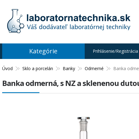
Kategórie
Prihlásenie/Registrácia
Úvod
Sklo a porcelán
Banky
Odmerné
Banka odmern
Banka odmerná, s NZ a sklenenou dutou