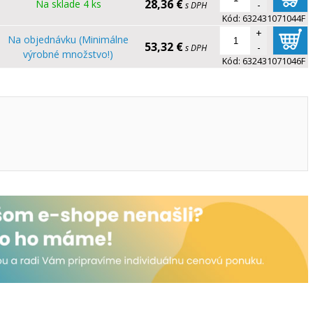
28,36 €
Na sklade 4 ks
-
s DPH
Kód:
632431071044F
+
Na objednávku (Minimálne
53,32 €
-
s DPH
výrobné množstvo!)
Kód:
632431071046F