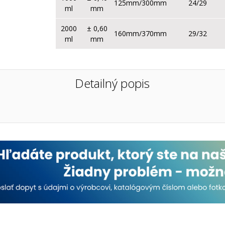
125mm/300mm
24/29
ml
mm
2000
± 0,60
160mm/370mm
29/32
ml
mm
Detailný popis