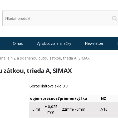
O nás
Výrobcovia a značky
Newsletter
á, s NZ a sklenenou dutou zátkou, trieda A, SIMAX
 zátkou, trieda A, SIMAX
Borosilikátové sklo 3.3
objem
presnosť
priemer/výška
NZ
± 0,025
5 ml
22mm/70mm
7/16
mm