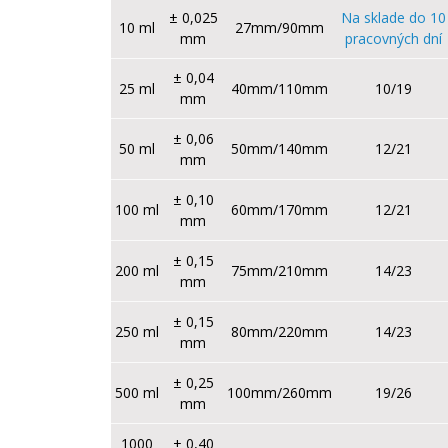
± 0,025
Na sklade do 10
10 ml
27mm/90mm
mm
pracovných dní
± 0,04
25 ml
40mm/110mm
10/19
mm
± 0,06
50 ml
50mm/140mm
12/21
mm
± 0,10
100 ml
60mm/170mm
12/21
mm
± 0,15
200 ml
75mm/210mm
14/23
mm
± 0,15
250 ml
80mm/220mm
14/23
mm
± 0,25
500 ml
100mm/260mm
19/26
mm
1000
± 0,40