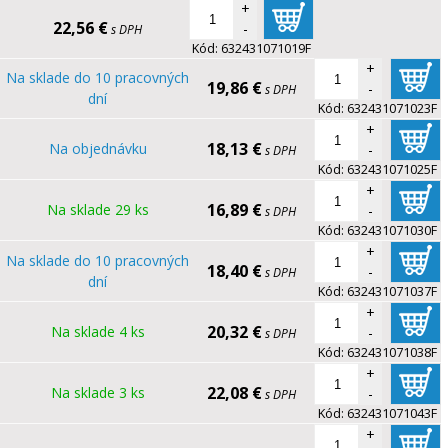
+
22,56 €
-
s DPH
Kód:
632431071019F
+
Na sklade do 10 pracovných
19,86 €
-
s DPH
dní
Kód:
632431071023F
+
18,13 €
Na objednávku
-
s DPH
Kód:
632431071025F
+
16,89 €
Na sklade 29 ks
-
s DPH
Kód:
632431071030F
+
Na sklade do 10 pracovných
18,40 €
-
s DPH
dní
Kód:
632431071037F
+
20,32 €
Na sklade 4 ks
-
s DPH
Kód:
632431071038F
+
22,08 €
Na sklade 3 ks
-
s DPH
Kód:
632431071043F
+