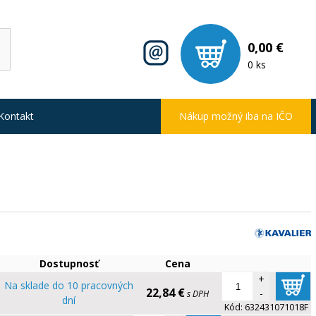
0,00 €
0 ks
Kontakt
Nákup možný iba na IČO
Dostupnosť
Cena
+
Na sklade do 10 pracovných
22,84 €
-
s DPH
dní
Kód:
632431071018F