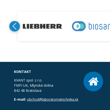
KONTAKT
KVANT spol. s r.o.
FMFI UK, Mlynská dolina
842 48 Bratislava
E-mail:
obchod@laboratornatechnika.sk