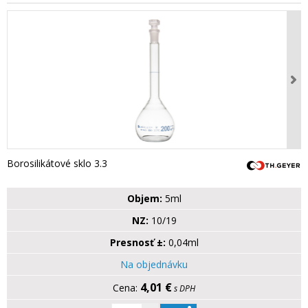
Borosilikátové sklo 3.3
Objem:
5ml
NZ:
10/19
Presnosť ±:
0,04ml
Na objednávku
4,01 €
s DPH