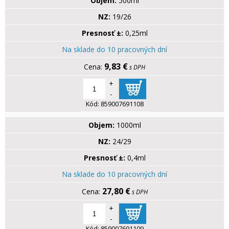
Objem:
500ml
NZ:
19/26
Presnosť ±:
0,25ml
Na sklade do 10 pracovných dní
9,83 €
s DPH
+
-
Kód:
859007691108
Objem:
1000ml
NZ:
24/29
Presnosť ±:
0,4ml
Na sklade do 10 pracovných dní
27,80 €
s DPH
+
-
Kód:
859007691109