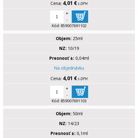
4,01 €
s DPH
+
-
Kód:
859007691102
Objem:
25ml
NZ:
10/19
Presnosť ±:
0,04ml
Na objednávku
4,01 €
s DPH
+
-
Kód:
859007691103
Objem:
50ml
NZ:
14/23
Presnosť ±:
0,1ml