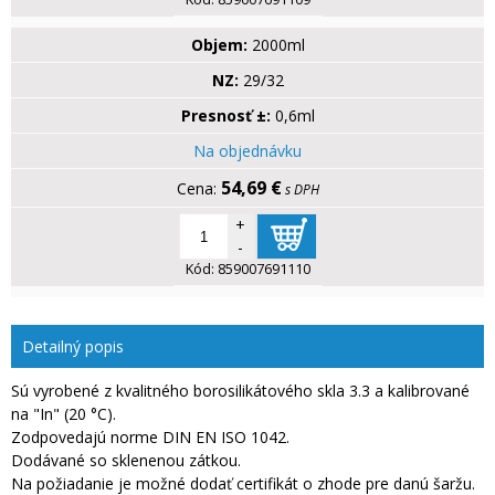
Objem:
2000ml
NZ:
29/32
Presnosť ±:
0,6ml
Na objednávku
54,69 €
s DPH
+
-
Kód:
859007691110
Detailný popis
Sú vyrobené z kvalitného borosilikátového skla 3.3 a kalibrované
na "In" (20 °C).
Zodpovedajú norme DIN EN ISO 1042.
Dodávané so sklenenou zátkou.
Na požiadanie je možné dodať certifikát o zhode pre danú šaržu.