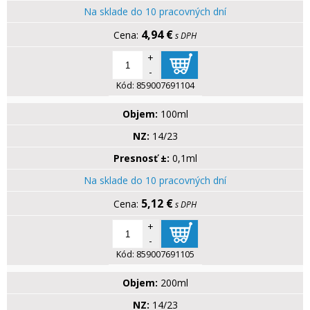
Na sklade do 10 pracovných dní
4,94 €
s DPH
+
-
Kód:
859007691104
Objem:
100ml
NZ:
14/23
Presnosť ±:
0,1ml
Na sklade do 10 pracovných dní
5,12 €
s DPH
+
-
Kód:
859007691105
Objem:
200ml
NZ:
14/23