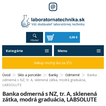
0,00 €
Hľadať
Kategórie
Menu
Nákup možný iba na IČO
Úvod
Sklo a porcelán
Banky
Odmerné
Banka
odmerná s NZ, tr. A, sklenená zátka, modrá graduácia,
LABSOLUTE
Banka odmerná s NZ, tr. A, sklenená
zátka, modrá graduácia, LABSOLUTE