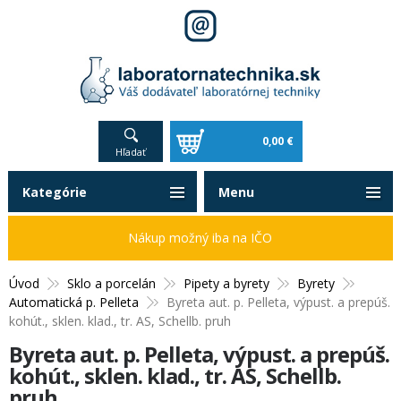
0,00 €
Hľadať
Kategórie
Menu
Nákup možný iba na IČO
Úvod
Sklo a porcelán
Pipety a byrety
Byrety
Automatická p. Pelleta
Byreta aut. p. Pelleta, výpust. a prepúš.
kohút., sklen. klad., tr. AS, Schellb. pruh
Byreta aut. p. Pelleta, výpust. a prepúš.
kohút., sklen. klad., tr. AS, Schellb.
pruh