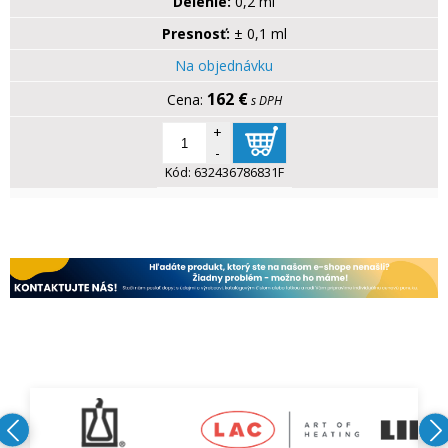
Delenie:
0,2 ml
Presnosť:
± 0,1 ml
Na objednávku
162 €
s DPH
+
-
Kód:
632436786831F