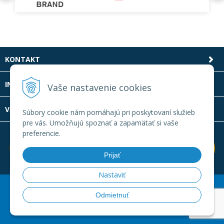
KONTAKT
INFOLINKA
Vaše nastavenie cookies
VŠETKO O NÁKUPE
Súbory cookie nám pomáhajú pri poskytovaní služieb
pre vás. Umožňujú spoznať a zapamätať si vaše
preferencie.
Prijať
Nastaviť
© 2026 Laboratornatechnika.sk •
Created
&
e-shop Pohoda
Odmietnuť
connector
by
NextCom s.r.o.