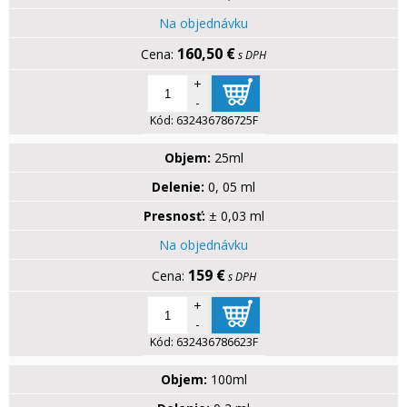
Na objednávku
160,50 €
s DPH
+
-
Kód:
632436786725F
Objem:
25ml
Delenie:
0, 05 ml
Presnosť:
± 0,03 ml
Na objednávku
159 €
s DPH
+
-
Kód:
632436786623F
Objem:
100ml