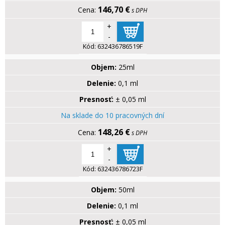
146,70 €
s DPH
+
-
Kód:
632436786519F
Objem:
25ml
Delenie:
0,1 ml
Presnosť:
± 0,05 ml
Na sklade do 10 pracovných dní
148,26 €
s DPH
+
-
Kód:
632436786723F
Objem:
50ml
Delenie:
0,1 ml
Presnosť:
± 0,05 ml