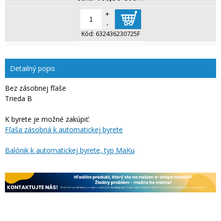
+
-
Kód:
632436230725F
Detailný popis
Bez zásobnej fľaše
Trieda B
K byrete je možné zakúpiť:
Fľaša zásobná k automatickej byrete
Balónik k automatickej byrete, typ MaKu