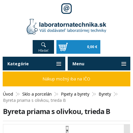
0,00 €
Hľadať
Kategórie
Menu
Nákup možný iba na IČO
Úvod
Sklo a porcelán
Pipety a byrety
Byrety
Byreta priama s olivkou, trieda B
Byreta priama s olivkou, trieda B