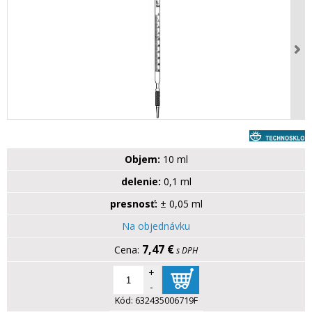
Objem:
10 ml
delenie:
0,1 ml
presnosť:
± 0,05 ml
Na objednávku
7,47 €
s DPH
+
-
Kód:
632435006719F