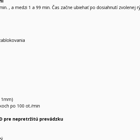
mi
in. , a medzi 1 a 99 min. Čas začne ubiehať po dosiahnutí zvolenej r
zablokovania
x11mm)
okoch po 100 ot./min
LD pre nepretržitú prevádzku
vý