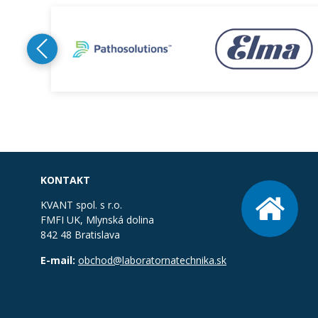
KONTAKT
KVANT spol. s r.o.
FMFI UK, Mlynská dolina
842 48 Bratislava
E-mail:
obchod@laboratornatechnika.sk