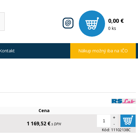
0,00 €
0 ks
Kontakt
Nákup možný iba na IČO
Cena
+
1 169,52 €
-
s DPH
Kód:
11102138C