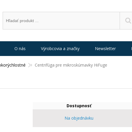
O nás
Výrobcovia a značky
Newsletter
okorýchlostné
Centrifúga pre mikroskúmavky HiFuge
Dostupnosť
Na objednávku