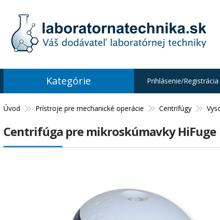
Kategórie
Prihlásenie/Registrácia
Úvod
Prístroje pre mechanické operácie
Centrifúgy
Vys
Centrifúga pre mikroskúmavky HiFuge