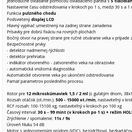
Jednoduché ovládanie pomocou ovládacieho panela s
5 tlačidla
Nastavenie času odstreďovania v krokoch po 1 s, medzi 30 s a 1 m
Funkcia
pulzného chodu
Podsvietený
displej LCD
Hlavný vypínač umiestnený na zadnej strane zariadenia
Prísavky pre dobrú fixáciu na rovných plochách
Bočný otvor na pravej strane pre ručné otváranie veka v prípade 
Bezpečnostné prvky:
- detektor nadmernej rýchlosti
- detektor prehriatia
- indikátor otvoreného - zatvoreného veka na obrazovke
- automatická vnútorná diagnostika
Automatické otvorenie veka po ukončení odstreďovania
Pamäť parametrov posledného procesu
Rotor pre
12 mikroskúmaviek 1,5 / 2 ml
(s guľatým dnom, 38
Rozsah otáčok (ot./min.):
500 - 15000 ot./min
, nastaviteľný v kr
RCF rozsah: 100-15100 xg, nastaviteľný v krokoch po 100 xg
Časový interval:
30 s - 99 mint (v krokoch po 1 s) + režim HO
Zrýchlenie / spomalenie:
11s / 9s
Úroveň hluku 54 dB
Motor s jednosmerným prúdom (VDC), bezúdržbový, bezkartáčo