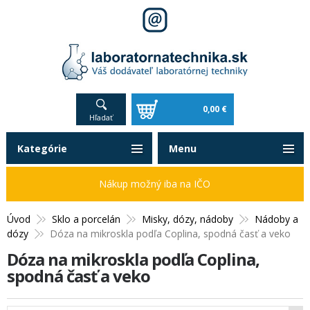
0,00 €
Hľadať
Kategórie
Menu
Nákup možný iba na IČO
Úvod
Sklo a porcelán
Misky, dózy, nádoby
Nádoby a
dózy
Dóza na mikroskla podľa Coplina, spodná časť a veko
Dóza na mikroskla podľa Coplina,
spodná časť a veko