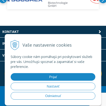
KONTAKT
INFOLINKA
Vaše nastavenie cookies
VŠETKO O NÁKUPE
Súbory cookie nám pomáhajú pri poskytovaní služieb
pre vás. Umožňujú spoznať a zapamätať si vaše
preferencie.
Prijať
Nastaviť
© 2026 Laboratornatechnika.sk •
Created
&
e-shop Pohoda
Odmietnuť
connector
by
NextCom s.r.o.