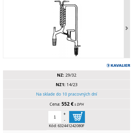
NZ:
29/32
NZ1:
14/23
Na sklade do 10 pracovných dní
552 €
s DPH
+
-
Kód:
632441242080F