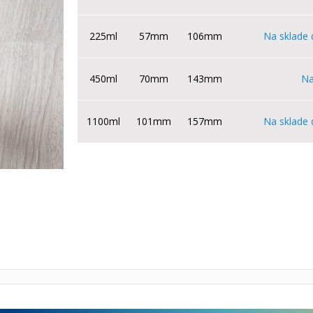
225ml
57mm
106mm
Na sklade 
450ml
70mm
143mm
Na
1100ml
101mm
157mm
Na sklade 