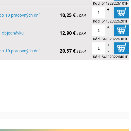
Kód:
641323226101F
+
10,25 €
do 10 pracovných dní
-
s DPH
Kód:
641323226201F
+
12,90 €
 objednávku
-
s DPH
Kód:
641323226301F
+
20,57 €
do 10 pracovných dní
-
s DPH
Kód:
641323226401F