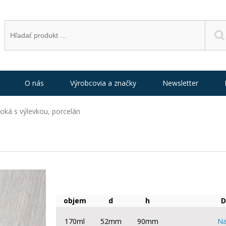
O nás
Výrobcovia a značky
Newsletter
oká s výlevkou, porcelán
objem
d
h
D
170ml
52mm
90mm
Na