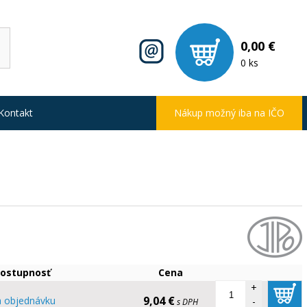
0,00 €
0 ks
Kontakt
Nákup možný iba na IČO
ostupnosť
Cena
+
9,04 €
 objednávku
-
s DPH