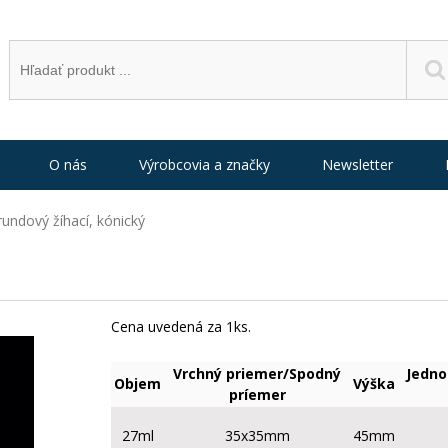
O nás
Výrobcovia a značky
Newsletter
undový žíhací, kónický
Cena uvedená za 1ks.
Vrchný priemer/Spodný
Jedno
Objem
Výška
príemer
27ml
35x35mm
45mm