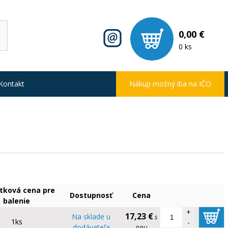
0,00 €
0 ks
Kontakt
Nákup možný iba na IČO
tková cena pre
Dostupnosť
Cena
balenie
+
17,23 €
Na sklade u
s
1ks
-
dodávateľa