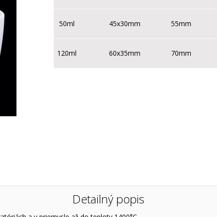
50ml
45x30mm
55mm
120ml
60x35mm
70mm
Detailný popis
ratóriách a v priemysle až do teploty 1400°C