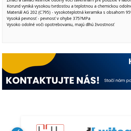
Korund vyniká vysokou tvrdosťou a teplotnou a chemickou odolnos
Materiál AG 202 (C795) - vysokoteplotná keramika s obsahom 9
Vysoká pevnosť - pevnosť v ohybe 375?MPa
Vysoko odolné voči opotrebovaniu, majú dlhú živostnosť