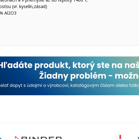
ťou (vr. kyselín,zásad)
5% Al2O3