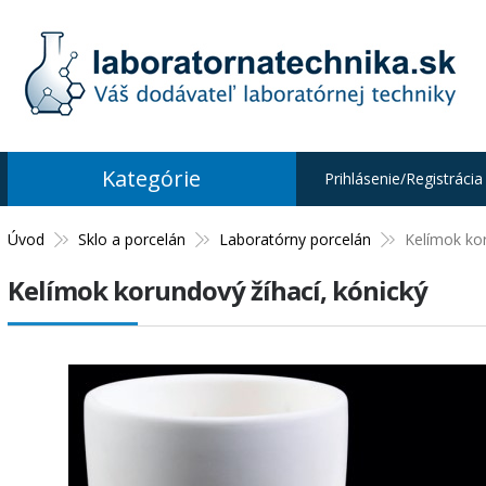
Kategórie
Prihlásenie/Registrácia
Úvod
Sklo a porcelán
Laboratórny porcelán
Kelímok kor
Kelímok korundový žíhací, kónický