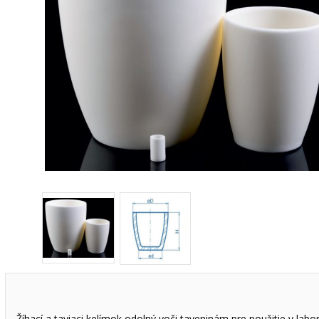
Žíhací a taviaci kelímok odolný voči taveninám pre použitie v labo