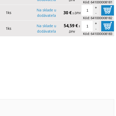
DPH
Kód:
641000008181
+
Na sklade u
30 €
1ks
-
s DPH
dodávateľa
Kód:
641000008182
+
54,59 €
Na sklade u
s
1ks
-
dodávateľa
DPH
Kód:
641000008183