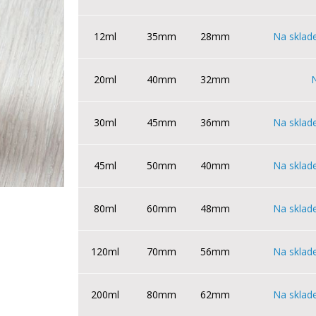
12ml
35mm
28mm
Na sklad
20ml
40mm
32mm
30ml
45mm
36mm
Na sklad
45ml
50mm
40mm
Na sklad
80ml
60mm
48mm
Na sklad
120ml
70mm
56mm
Na sklad
200ml
80mm
62mm
Na sklad