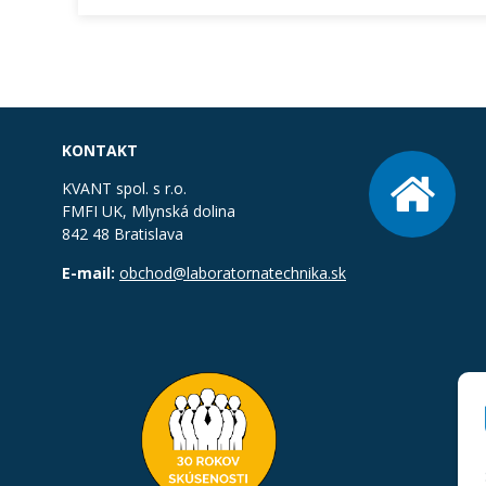
KONTAKT
KVANT spol. s r.o.
FMFI UK, Mlynská dolina
842 48 Bratislava
E-mail:
obchod@laboratornatechnika.sk