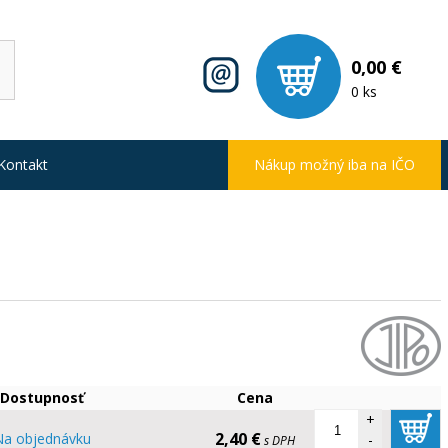
0,00 €
0 ks
Kontakt
Nákup možný iba na IČO
Dostupnosť
Cena
+
2,40 €
Na objednávku
-
s DPH