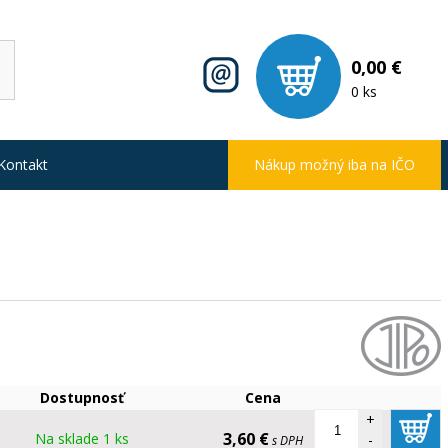
0,00 €
0 ks
Kontakt
Nákup možný iba na IČO
Dostupnosť
Cena
+
3,60 €
Na sklade 1 ks
-
s DPH