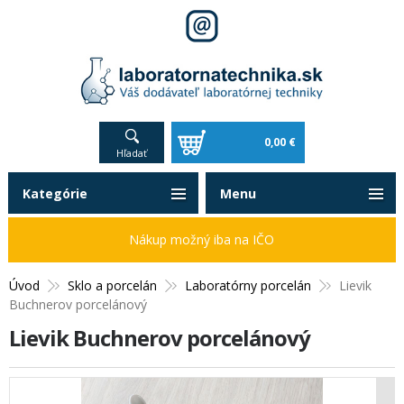
0,00 €
Hľadať
Kategórie
Menu
Nákup možný iba na IČO
Úvod
Sklo a porcelán
Laboratórny porcelán
Lievik
Buchnerov porcelánový
Lievik Buchnerov porcelánový