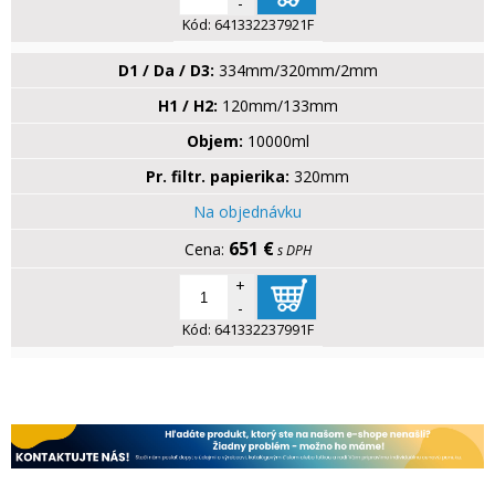
-
Kód:
641332237921F
D1 / Da / D3:
334mm/320mm/2mm
H1 / H2:
120mm/133mm
Objem:
10000ml
Pr. filtr. papierika:
320mm
Na objednávku
651 €
s DPH
+
-
Kód:
641332237991F