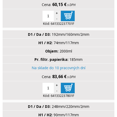
60,15 €
s DPH
+
-
Kód:
641332237701F
D1 / Da / D3:
192mm/160mm/2mm
H1 / H2:
74mm/117mm
Objem:
2000ml
Pr. filtr. papierika:
185mm
Na sklade do 10 pracovných dní
83,66 €
s DPH
+
-
Kód:
641332237801F
D1 / Da / D3:
248mm/220mm/2mm
H1 / H2:
90mm/117mm