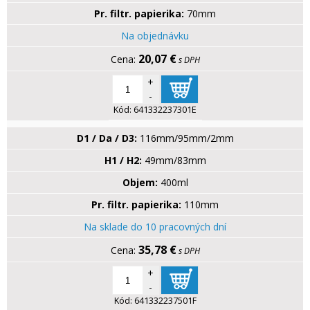
Pr. filtr. papierika:
70mm
Na objednávku
20,07 €
s DPH
+
-
Kód:
641332237301E
D1 / Da / D3:
116mm/95mm/2mm
H1 / H2:
49mm/83mm
Objem:
400ml
Pr. filtr. papierika:
110mm
Na sklade do 10 pracovných dní
35,78 €
s DPH
+
-
Kód:
641332237501F