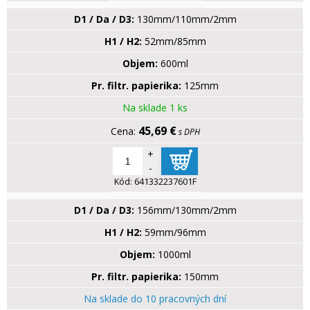
D1 / Da / D3:
130mm/110mm/2mm
H1 / H2:
52mm/85mm
Objem:
600ml
Pr. filtr. papierika:
125mm
Na sklade 1 ks
45,69 €
s DPH
+
-
Kód:
641332237601F
D1 / Da / D3:
156mm/130mm/2mm
H1 / H2:
59mm/96mm
Objem:
1000ml
Pr. filtr. papierika:
150mm
Na sklade do 10 pracovných dní