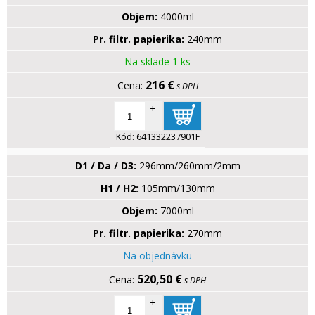
Objem:
4000ml
Pr. filtr. papierika:
240mm
Na sklade 1 ks
216 €
s DPH
+
-
Kód:
641332237901F
D1 / Da / D3:
296mm/260mm/2mm
H1 / H2:
105mm/130mm
Objem:
7000ml
Pr. filtr. papierika:
270mm
Na objednávku
520,50 €
s DPH
+