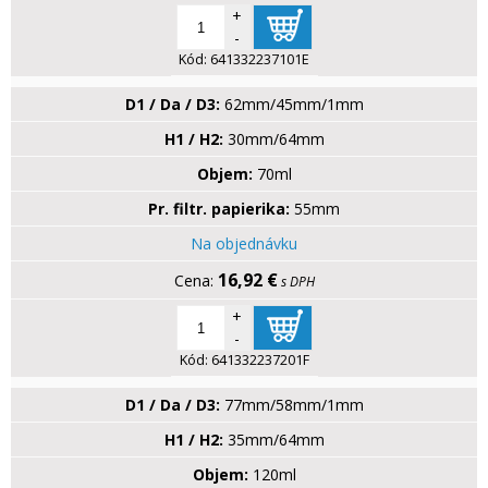
+
-
Kód:
641332237101E
D1 / Da / D3:
62mm/45mm/1mm
H1 / H2:
30mm/64mm
Objem:
70ml
Pr. filtr. papierika:
55mm
Na objednávku
16,92 €
s DPH
+
-
Kód:
641332237201F
D1 / Da / D3:
77mm/58mm/1mm
H1 / H2:
35mm/64mm
Objem:
120ml