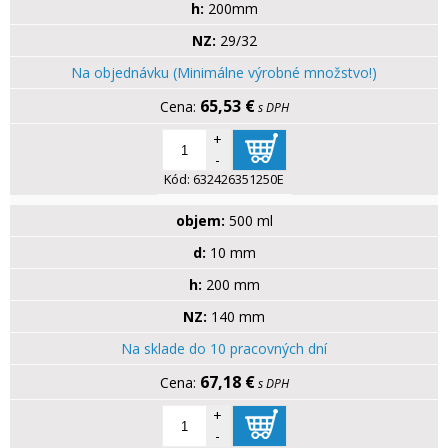
h:
200mm
NZ:
29/32
Na objednávku (Minimálne výrobné množstvo!)
65,53 €
s DPH
+
-
Kód:
632426351250E
objem:
500 ml
d:
10 mm
h:
200 mm
NZ:
140 mm
Na sklade do 10 pracovných dní
67,18 €
s DPH
+
-