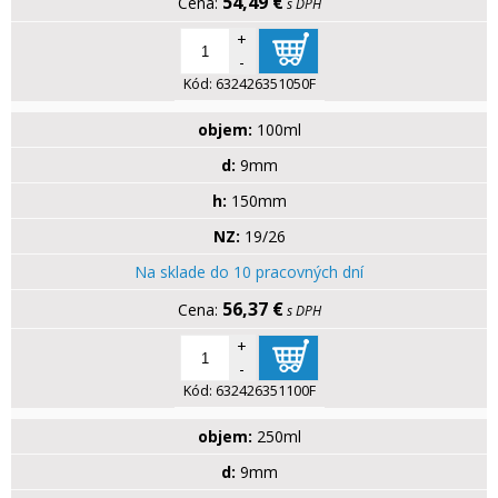
54,49 €
s DPH
+
-
Kód:
632426351050F
objem:
100ml
d:
9mm
h:
150mm
NZ:
19/26
Na sklade do 10 pracovných dní
56,37 €
s DPH
+
-
Kód:
632426351100F
objem:
250ml
d:
9mm