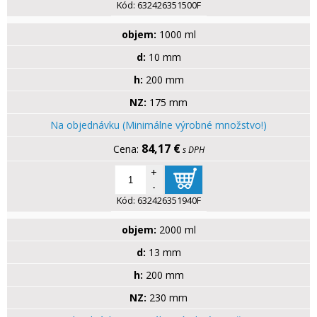
Kód:
632426351500F
objem:
1000 ml
d:
10 mm
h:
200 mm
NZ:
175 mm
Na objednávku (Minimálne výrobné množstvo!)
84,17 €
s DPH
+
-
Kód:
632426351940F
objem:
2000 ml
d:
13 mm
h:
200 mm
NZ:
230 mm