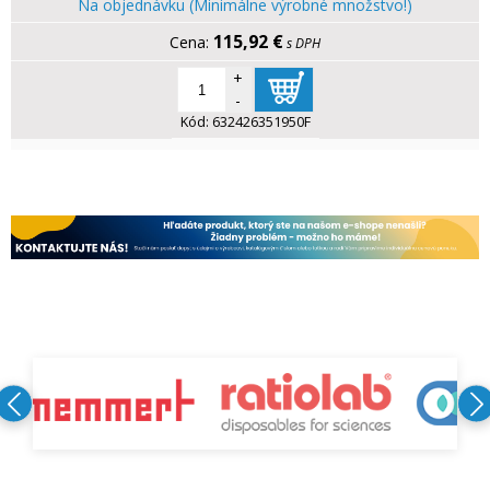
Na objednávku (Minimálne výrobné množstvo!)
115,92 €
s DPH
+
-
Kód:
632426351950F