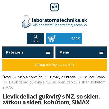
0,00 €
Hľadať
Kategórie
Menu
Nákup možný iba na IČO
Úvod
Sklo a porcelán
Lieviky a filtrácia
Deliace lieviky
Lievik deliaci guľovitý s NZ, so sklen. zátkou a sklen. kohútom,
SIMAX
Lievik deliaci guľovitý s NZ, so sklen.
zátkou a sklen. kohútom, SIMAX