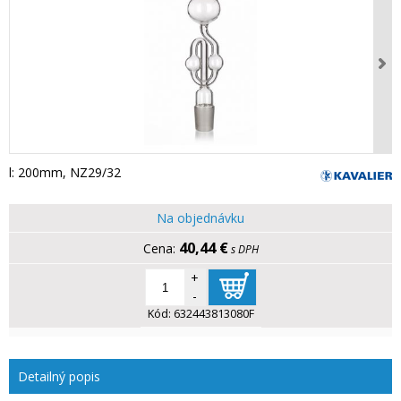
l: 200mm, NZ29/32
Na objednávku
40,44 €
s DPH
+
-
Kód:
632443813080F
Detailný popis