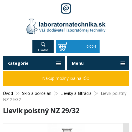
0,00 €
Hľadať
Kategórie
Menu
Nákup možný iba na IČO
Úvod
Sklo a porcelán
Lieviky a filtrácia
Lievik poistný
NZ 29/32
Lievik poistný NZ 29/32