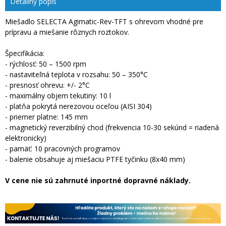
Detailný popis
Miešadlo SELECTA Agimatic-Rev-TFT s ohrevom vhodné pre
prípravu a miešanie rôznych roztokov.
Špecifikácia:
- rýchlosť: 50 – 1500 rpm
- nastaviteľná teplota v rozsahu: 50 – 350°C
- presnosť ohrevu: +/- 2°C
- maximálny objem tekutiny: 10 l
- platňa pokrytá nerezovou oceľou (AISI 304)
- priemer platne: 145 mm
- magnetický reverzibilný chod (frekvencia 10-30 sekúnd = riadená
elektronicky)
- pamäť: 10 pracovných programov
- balenie obsahuje aj miešaciu PTFE tyčinku (8x40 mm)
V cene nie sú zahrnuté inportné dopravné náklady.