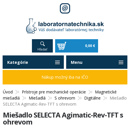
0,00 €
Hľadať
Kategórie
Menu
Nákup možný iba na IČO
Úvod
Prístroje pre mechanické operácie
Magnetické
miešadlá
Miešadlá
S ohrevom
Digitálne
Miešadlo
SELECTA Agimatic-Rev-TFT s ohrevom
Miešadlo SELECTA Agimatic-Rev-TFT s
ohrevom