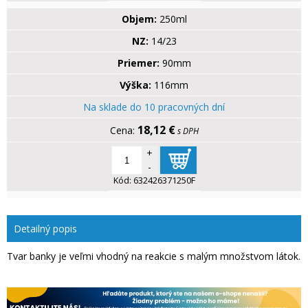
Objem:
250ml
NZ:
14/23
Priemer:
90mm
Výška:
116mm
Na sklade do 10 pracovných dní
18,12 €
s DPH
+
-
Kód:
632426371250F
Detailný popis
Tvar banky je veľmi vhodný na reakcie s malým množstvom látok.