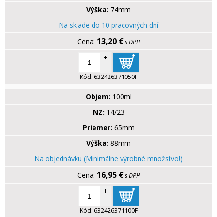
Výška:
74mm
Na sklade do 10 pracovných dní
13,20 €
s DPH
+
-
Kód:
632426371050F
Objem:
100ml
NZ:
14/23
Priemer:
65mm
Výška:
88mm
Na objednávku (Minimálne výrobné množstvo!)
16,95 €
s DPH
+
-
Kód:
632426371100F