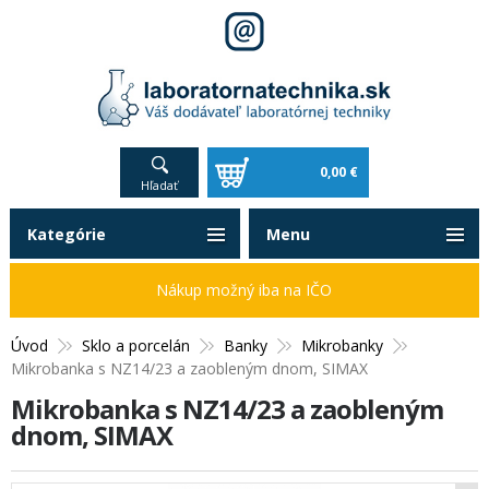
0,00 €
Hľadať
Kategórie
Menu
Nákup možný iba na IČO
Úvod
Sklo a porcelán
Banky
Mikrobanky
Mikrobanka s NZ14/23 a zaobleným dnom, SIMAX
Mikrobanka s NZ14/23 a zaobleným
dnom, SIMAX