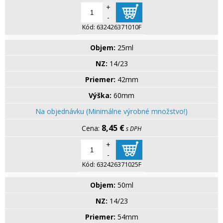
+
-
Kód:
632426371010F
Objem:
25ml
NZ:
14/23
Priemer:
42mm
Výška:
60mm
Na objednávku (Minimálne výrobné množstvo!)
8,45 €
s DPH
+
-
Kód:
632426371025F
Objem:
50ml
NZ:
14/23
Priemer:
54mm