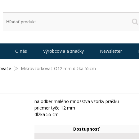
O nás
Výrobcovia a značky
Newsletter
ovače
Mikrovzorkovač O12 mm dĺžka 55cm
na odber malého množstva vzorky prášku
priemer tyče 12 mm
dĺžka 55 cm
Dostupnosť