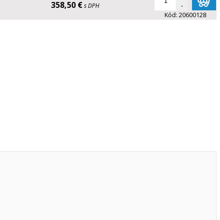
358,50 €
-
s DPH
Kód:
20600128