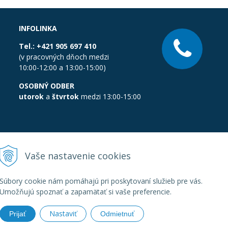
INFOLINKA
Tel.:
+421 905 697 410
(v pracovných dňoch medzi
10:00-12:00 a 13:00-15:00)
OSOBNÝ ODBER
utorok
a
štvrtok
medzi 13:00-15:00
Vaše nastavenie cookies
Súbory cookie nám pomáhajú pri poskytovaní služieb pre vás.
Umožňujú spoznať a zapamätať si vaše preferencie.
Nastaviť
Prijať
Odmietnuť
boratornatechnika.sk •
Created
&
e-shop Pohoda connector
by
Next