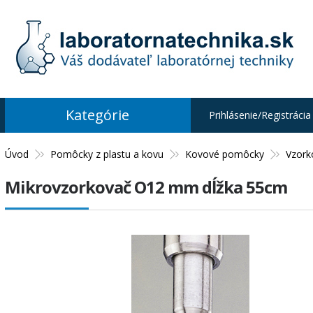
Kategórie
Prihlásenie/Registrácia
Úvod
Pomôcky z plastu a kovu
Kovové pomôcky
Vzork
Mikrovzorkovač O12 mm dĺžka 55cm