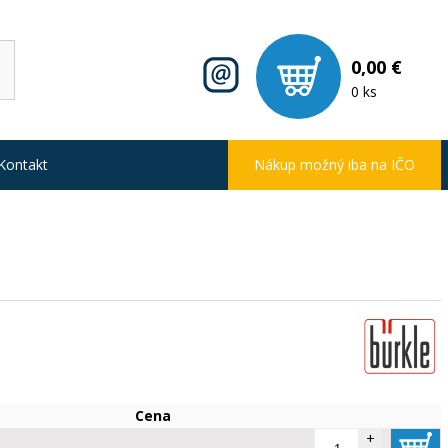
0,00 €
0 ks
Kontakt
Nákup možný iba na IČO
Cena
+