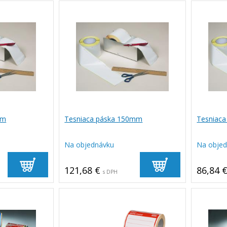
mm
Tesniaca páska 150mm
Tesniaca
Na objednávku
Na obje
121,68 €
86,84 
s DPH