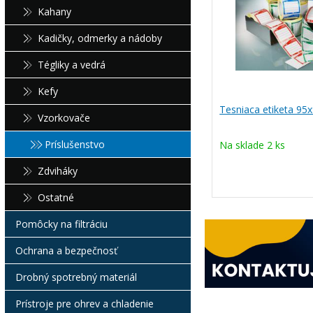
Kahany
Kadičky, odmerky a nádoby
Tégliky a vedrá
Kefy
Tesniaca etiketa 9
Vzorkovače
Príslušenstvo
Na sklade 2 ks
Zdviháky
Ostatné
Pomôcky na filtráciu
Ochrana a bezpečnosť
Drobný spotrebný materiál
Prístroje pre ohrev a chladenie