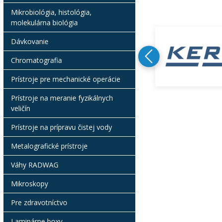
Mikrobiológia, histológia,
molekulárna biológia
Dávkovanie
Chromatografia
Prístroje pre mechanické operácie
Prístroje na meranie fyzikálnych
veličín
Prístroje na prípravu čistej vody
Metalografické prístroje
Váhy RADWAG
Mikroskopy
Pre zdravotníctvo
Laminárne boxy