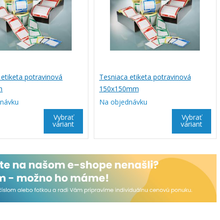
 etiketa potravinová
Tesniaca etiketa potravinová
m
150x150mm
dnávku
Na objednávku
Vybrať
Vybrať
variant
variant