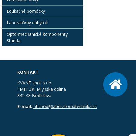
Edukačné pomôcky
Laboratórny nábytok
Opto-mechanické komponenty
Standa
KONTAKT
KVANT spol. s r.o.
FMFI UK, Mlynská dolina
842 48 Bratislava
E-mail:
obchod@laboratornatechnika.sk