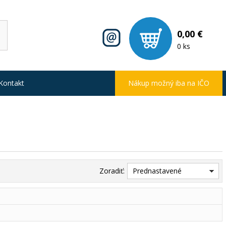
0,00 €
0 ks
Kontakt
Nákup možný iba na IČO
Zoradiť:
Prednastavené