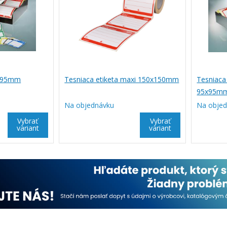
5x95mm
Tesniaca etiketa maxi 150x150mm
Tesniaca
95x95m
Na objednávku
Na obje
Vybrať
Vybrať
variant
variant