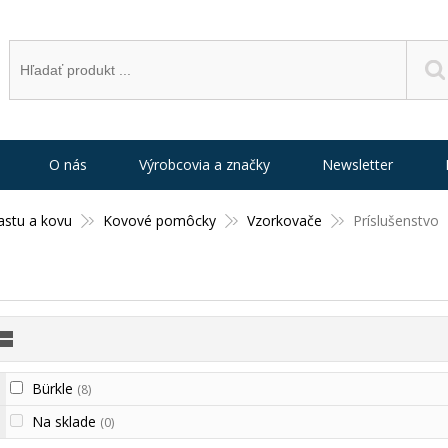
O nás
Výrobcovia a značky
Newsletter
astu a kovu
Kovové pomôcky
Vzorkovače
Príslušenstvo
Bürkle
(8)
Na sklade
(0)