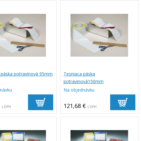
 páska potravinová 95mm
Tesniaca páska
potravinová150mm
dnávku
Na objednávku
€
121,68 €
s DPH
s DPH