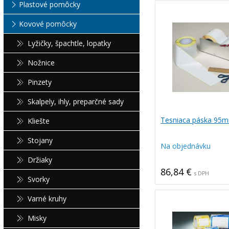
Plastové pomôcky
Kovové pomôcky
Lyžičky, špachtle, lopatky
Nožnice
Pinzety
Skalpely, ihly, preparčné sady
Tesniaca páska 95
Kliešte
Stojany
Na objednávku
Držiaky
86,84 €
s DPH
Svorky
Varné kruhy
Misky