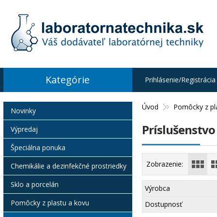
Kategórie
Prihlásenie/Registrácia
Úvod
Pomôcky z pl
Novinky
Príslušenstvo
Výpredaj
Špeciálna ponuka
Zobrazenie:
Chemikálie a dezinfekčné prostriedky
Sklo a porcelán
Výrobca
Pomôcky z plastu a kovu
Dostupnosť