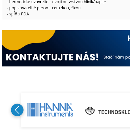
- hermetické uzavretie - dvojitou vrstvou hliník/papier
- popisovateľné perom, ceruzkou, fixou
- spĺňa FDA