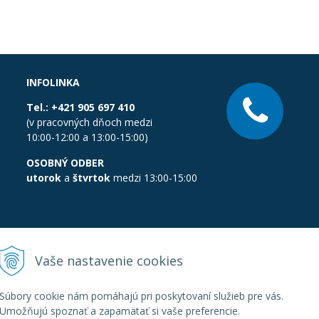
INFOLINKA
Tel.:
+421 905 697 410
(v pracovných dňoch medzi
10:00-12:00 a 13:00-15:00)
OSOBNÝ ODBER
utorok
a
štvrtok
medzi 13:00-15:00
Vaše nastavenie cookies
Súbory cookie nám pomáhajú pri poskytovaní služieb pre vás.
Umožňujú spoznať a zapamätať si vaše preferencie.