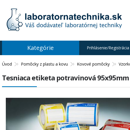
Kategórie
Prihlásenie/Registrácia
Úvod
Pomôcky z plastu a kovu
Kovové pomôcky
Vzork
Tesniaca etiketa potravinová 95x95mm