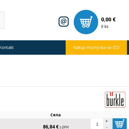
0,00 €
0 ks
Kontakt
Nákup možný iba na IČO
Cena
+
86,84 €
-
s DPH