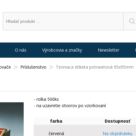
O nás
Výrobcovia a značky
Newsletter
ovače
Príslušenstvo
Tesniaca etiketa potravinová 95x95mm
- rolka 500ks
- na uzavretie otvorov po vzorkovaní
farba
Dostupnosť
červená
Na objednávku