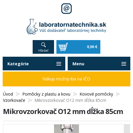
0,00 €
Hľadať
Kategórie
Menu
Nákup možný iba na IČO
Úvod
Pomôcky z plastu a kovu
Kovové pomôcky
Vzorkovače
Mikrovzorkovač O12 mm dĺžka 85cm
Mikrovzorkovač O12 mm dĺžka 85cm