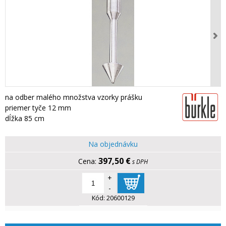
na odber malého množstva vzorky prášku
priemer tyče 12 mm
dĺžka 85 cm
Na objednávku
397,50 €
s DPH
+
-
Kód:
20600129