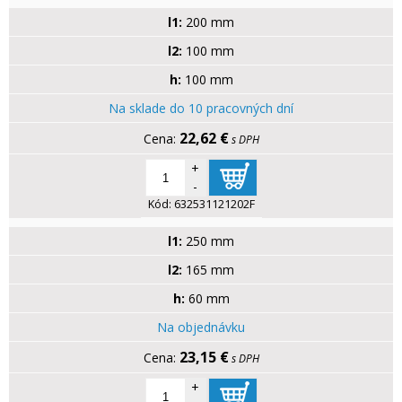
l1:
200 mm
l2:
100 mm
h:
100 mm
Na sklade do 10 pracovných dní
22,62 €
s DPH
+
-
Kód:
632531121202F
l1:
250 mm
l2:
165 mm
h:
60 mm
Na objednávku
23,15 €
s DPH
+