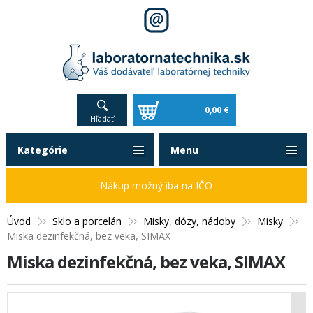
0,00 €
Hľadať
Kategórie
Menu
Nákup možný iba na IČO
Úvod
Sklo a porcelán
Misky, dózy, nádoby
Misky
Miska dezinfekčná, bez veka, SIMAX
Miska dezinfekčná, bez veka, SIMAX