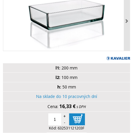
l1:
200 mm
l2:
100 mm
h:
50 mm
Na sklade do 10 pracovných dní
16,33 €
s DPH
+
-
Kód:
632531121203F