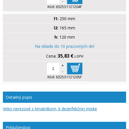
-
Kód:
632531121204F
l1:
250 mm
l2:
165 mm
h:
120 mm
Na sklade do 10 pracovných dní
35,83 €
s DPH
+
-
Kód:
632531121205F
Detailný popis
Veko nerezové s hmatníkom, k dezinfekčnej miske