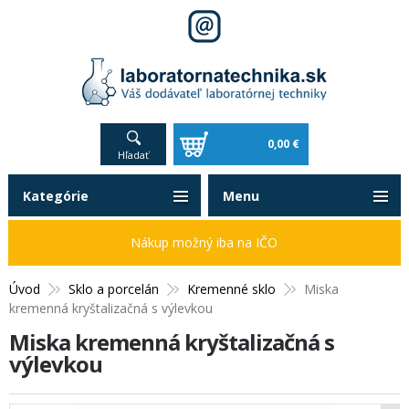
0,00 €
Hľadať
Kategórie
Menu
Nákup možný iba na IČO
Úvod
Sklo a porcelán
Kremenné sklo
Miska
kremenná kryštalizačná s výlevkou
Miska kremenná kryštalizačná s
výlevkou