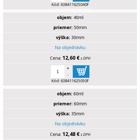
Kód:
638411625040F
objem:
40ml
priemer:
50mm
výška:
30mm
Na objednávku
12,60 €
s DPH
+
-
Kód:
638411625050F
objem:
60ml
priemer:
60mm
výška:
35mm
Na objednávku
12,48 €
s DPH