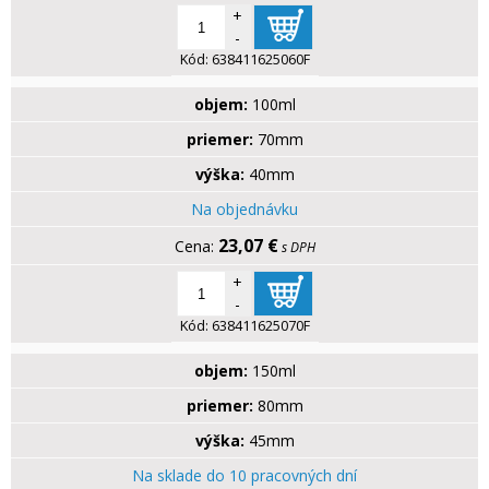
+
-
Kód:
638411625060F
objem:
100ml
priemer:
70mm
výška:
40mm
Na objednávku
23,07 €
s DPH
+
-
Kód:
638411625070F
objem:
150ml
priemer:
80mm
výška:
45mm
Na sklade do 10 pracovných dní