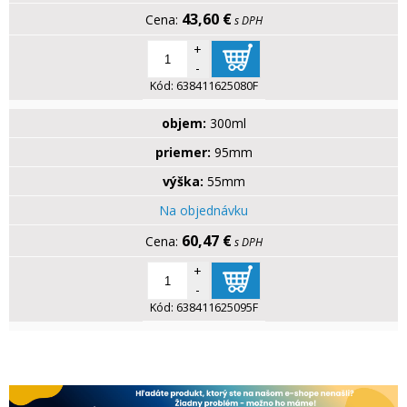
43,60 €
s DPH
+
-
Kód:
638411625080F
objem:
300ml
priemer:
95mm
výška:
55mm
Na objednávku
60,47 €
s DPH
+
-
Kód:
638411625095F