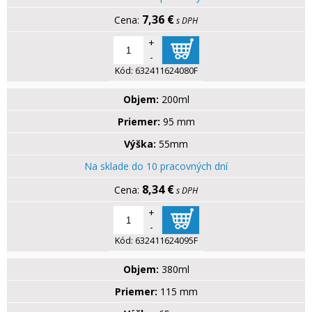
7,36 €
s DPH
+
-
Kód:
632411624080F
Objem:
200ml
Priemer:
95 mm
Výška:
55mm
Na sklade do 10 pracovných dní
8,34 €
s DPH
+
-
Kód:
632411624095F
Objem:
380ml
Priemer:
115 mm