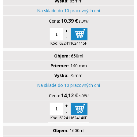
Výška:
65mm
Na sklade do 10 pracovných dní
10,39 €
s DPH
+
-
Kód:
632411624115F
Objem:
650ml
Priemer:
140 mm
Výška:
75mm
Na sklade do 10 pracovných dní
14,12 €
s DPH
+
-
Kód:
632411624140F
Objem:
1600ml