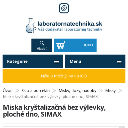
0,00 €
Hľadať
Kategórie
Menu
Nákup možný iba na IČO
Úvod
Sklo a porcelán
Misky, dózy, nádoby
Misky
Miska kryštalizačná bez výlevky, ploché dno, SIMAX
Miska kryštalizačná bez výlevky,
ploché dno, SIMAX