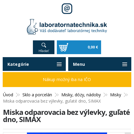
0,00 €
Hľadať
Kategórie
Menu
Nákup možný iba na IČO
Úvod
Sklo a porcelán
Misky, dózy, nádoby
Misky
Miska odparovacia bez výlevky, guľaté dno, SIMAX
Miska odparovacia bez výlevky, guľaté
dno, SIMAX