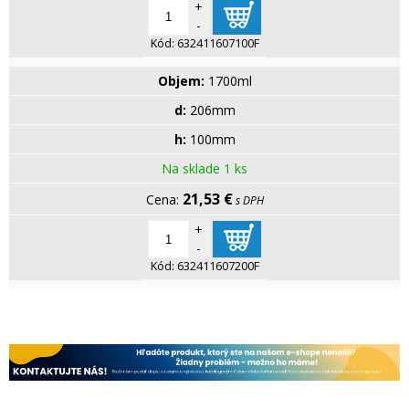
+
-
Kód:
632411607100F
Objem:
1700ml
d:
206mm
h:
100mm
Na sklade 1 ks
21,53 €
s DPH
+
-
Kód:
632411607200F