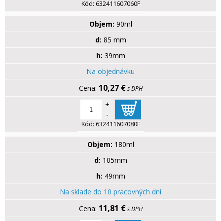
Kód:
632411607060F
Objem:
90ml
d:
85 mm
h:
39mm
Na objednávku
10,27 €
s DPH
+
-
Kód:
632411607080F
Objem:
180ml
d:
105mm
h:
49mm
Na sklade do 10 pracovných dní
11,81 €
s DPH