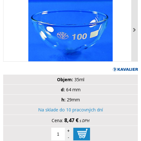
Objem:
35ml
d:
64 mm
h:
29mm
Na sklade do 10 pracovných dní
8,47 €
s DPH
+
-