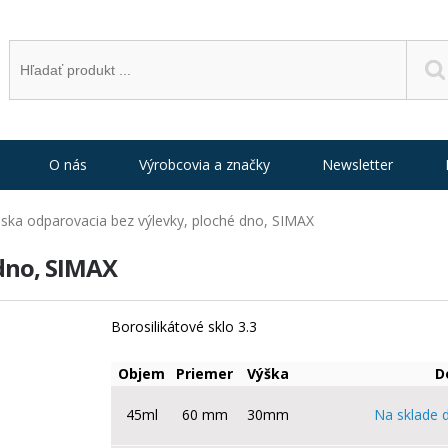
O nás
Výrobcovia a značky
Newsletter
ska odparovacia bez výlevky, ploché dno, SIMAX
 dno, SIMAX
Borosilikátové sklo 3.3
Objem
Priemer
Výška
D
45ml
60 mm
30mm
Na sklade 