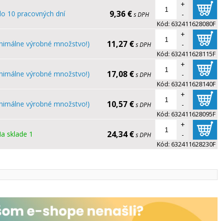
+
9,36 €
do 10 pracovných dní
-
s DPH
Kód:
632411628080F
+
11,27 €
nimálne výrobné množstvo!)
-
s DPH
Kód:
632411628115F
+
17,08 €
nimálne výrobné množstvo!)
-
s DPH
Kód:
632411628140F
+
10,57 €
nimálne výrobné množstvo!)
-
s DPH
Kód:
632411628095F
+
24,34 €
a sklade 1
-
s DPH
Kód:
632411628230F