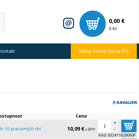
0,00 €
0 ks
Kontakt
Nákup možný iba na IČO
ostupnosť
Cena
+
10,09 €
do 10 pracovných dní
-
s DPH
Kód:
632411628060F