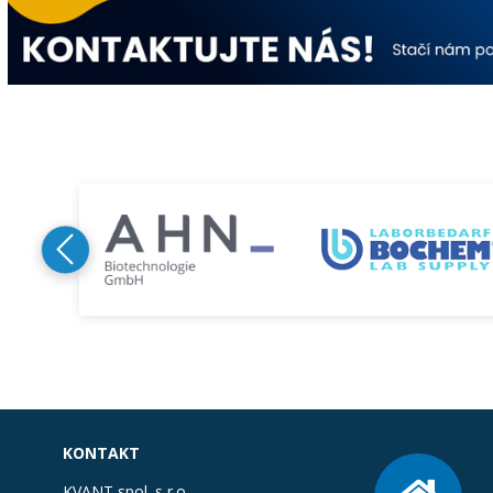
KONTAKT
KVANT spol. s r.o.