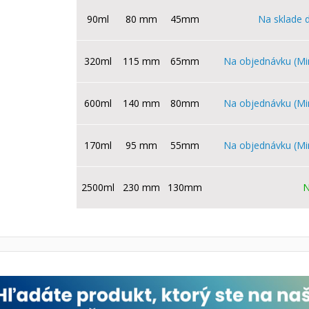
90ml
80 mm
45mm
Na sklade 
320ml
115 mm
65mm
Na objednávku (Mi
600ml
140 mm
80mm
Na objednávku (Mi
170ml
95 mm
55mm
Na objednávku (Mi
2500ml
230 mm
130mm
N