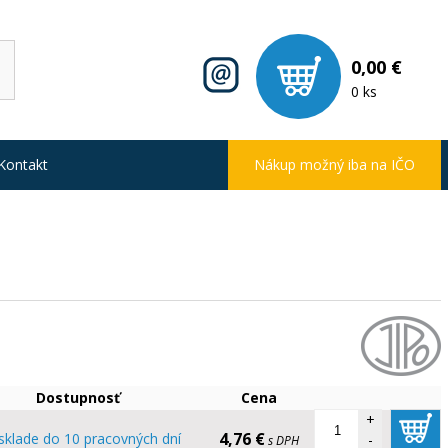
0,00 €
0 ks
Kontakt
Nákup možný iba na IČO
Dostupnosť
Cena
+
4,76 €
sklade do 10 pracovných dní
-
s DPH