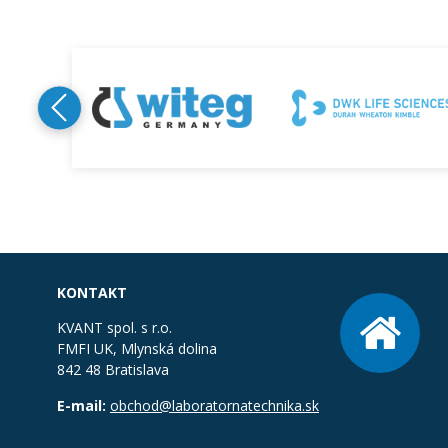
KONTAKT
KVANT spol. s r.o.
FMFI UK, Mlynská dolina
842 48 Bratislava
E-mail:
obchod@laboratornatechnika.sk