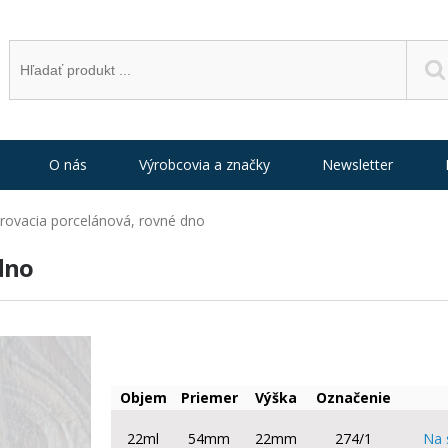
O nás
Výrobcovia a značky
Newsletter
rovacia porcelánová, rovné dno
dno
Objem
Priemer
Výška
Označenie
22ml
54mm
22mm
274/1
Na 