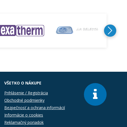
VŠETKO O NÁKUPE
Prihlásenie / Registrácia
Obchodné podmienky
Bezpečnosť a ochrana informácií
Informácie o cookies
Reklamačný poriadok