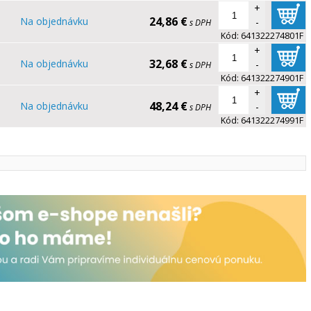
+
24,86 €
Na objednávku
-
s DPH
Kód:
641322274801F
+
32,68 €
Na objednávku
-
s DPH
Kód:
641322274901F
+
48,24 €
Na objednávku
-
s DPH
Kód:
641322274991F