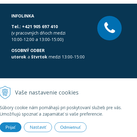
INFOLINKA
Tel.:
+421 905 697 410
(v pracovných dňoch medzi
10:00-12:00 a 13:00-15:00)
OSOBNÝ ODBER
utorok
a
štvrtok
medzi 13:00-15:00
Vaše nastavenie cookies
Súbory cookie nám pomáhajú pri poskytovaní služieb pre vás.
Umožňujú spoznať a zapamätať si vaše preferencie.
Nastaviť
Prijať
Odmietnuť
boratornatechnika.sk •
Created
&
e-shop Pohoda connector
by
Next