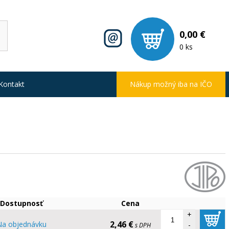
0,00 €
0 ks
Kontakt
Nákup možný iba na IČO
Dostupnosť
Cena
+
2,46 €
Na objednávku
-
s DPH