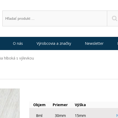
O nás
Výrobcovia a značky
Newsletter
ia hlboká s výlevkou
Objem
Priemer
Výška
8ml
30mm
15mm